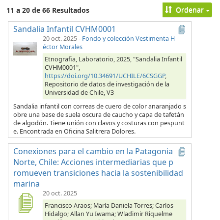
Ordenar
11 a 20 de 66 Resultados
Sandalia Infantil CVHM0001
20 oct. 2025
-
Fondo y colección Vestimenta H
éctor Morales
Etnografia, Laboratorio, 2025, "Sandalia Infantil
CVHM0001",
https://doi.org/10.34691/UCHILE/6CSGGP
,
Repositorio de datos de investigación de la
Universidad de Chile, V3
Sandalia infantil con correas de cuero de color anaranjado s
obre una base de suela oscura de caucho y capa de tafetán
de algodón. Tiene unión con clavos y costuras con pespunt
e. Encontrada en Oficina Salitrera Dolores.
Conexiones para el cambio en la Patagonia
Norte, Chile: Acciones intermediarias que p
romueven transiciones hacia la sostenibilidad
marina
20 oct. 2025
Francisco Araos; María Daniela Torres; Carlos
Hidalgo; Allan Yu Iwama; Wladimir Riquelme