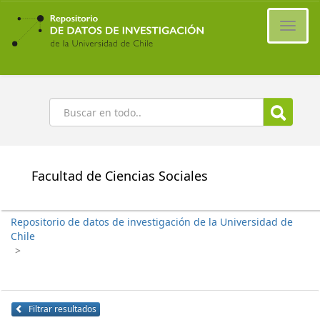
Ir
al
Cambi
contenido
naveg
principal
Buscar
Facultad de Ciencias Sociales
Repositorio de datos de investigación de la Universidad de
Chile
>
Filtrar resultados