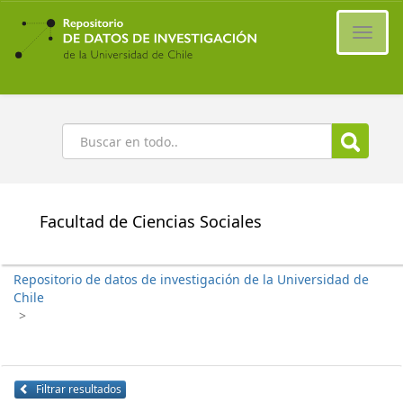
Ir
al
Cambi
contenido
naveg
principal
Buscar
Facultad de Ciencias Sociales
Repositorio de datos de investigación de la Universidad de
Chile
>
Filtrar resultados