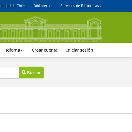
rsidad de Chile
Bibliotecas
Servicios de Bibliotecas
Idioma
Crear cuenta
Iniciar sesión
Buscar