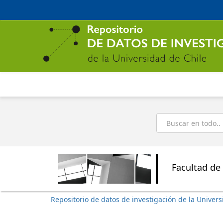
Ir
al
contenido
principal
Buscar
Facultad de 
Repositorio de datos de investigación de la Univers