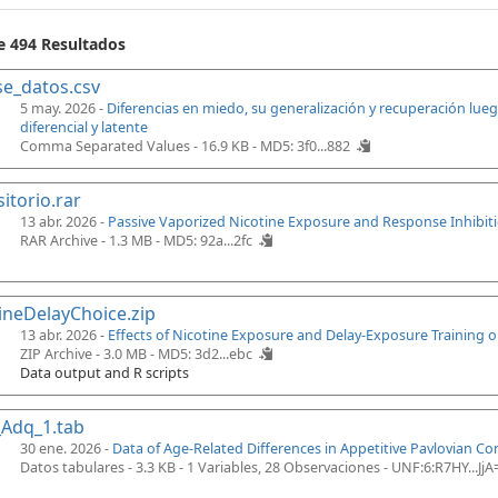
de 494 Resultados
se_datos.csv
5 may. 2026 -
Diferencias en miedo, su generalización y recuperación lue
diferencial y latente
Comma Separated Values - 16.9 KB -
MD5: 3f0...882
itorio.rar
13 abr. 2026 -
Passive Vaporized Nicotine Exposure and Response Inhibiti
RAR Archive - 1.3 MB -
MD5: 92a...2fc
ineDelayChoice.zip
13 abr. 2026 -
Effects of Nicotine Exposure and Delay-Exposure Training 
ZIP Archive - 3.0 MB -
MD5: 3d2...ebc
Data output and R scripts
_Adq_1.tab
30 ene. 2026 -
Data of Age-Related Differences in Appetitive Pavlovian Co
Datos tabulares - 3.3 KB
- 1 Variables, 28 Observaciones -
UNF:6:R7HY...JjA