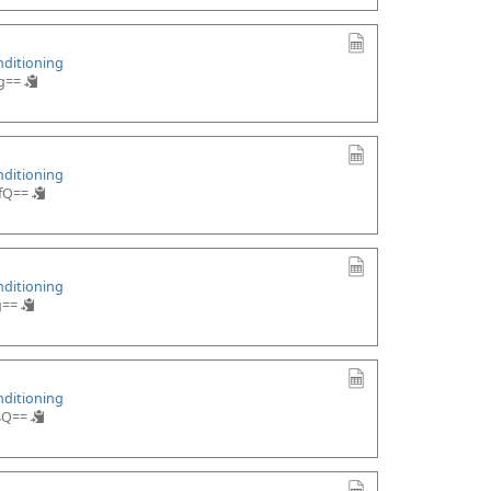
nditioning
g==
nditioning
fQ==
nditioning
g==
nditioning
8Q==