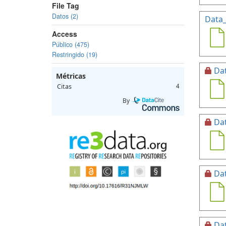
File Tag
Datos (2)
Data
Access
Público (475)
Restringido (19)
Da
Métricas
Citas
4
By
Da
Da
Da