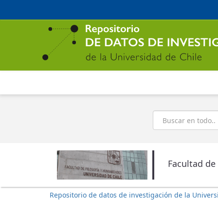
Ir
al
contenido
principal
Buscar
Facultad de
Repositorio de datos de investigación de la Univers