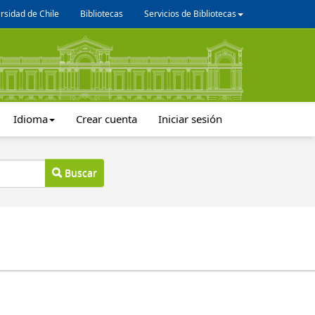
rsidad de Chile
Bibliotecas
Servicios de Bibliotecas
Idioma
Crear cuenta
Iniciar sesión
Buscar