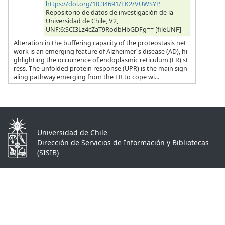
https://doi.org/10.34691/FK2/VUWSYP
,
Repositorio de datos de investigación de la
Universidad de Chile, V2,
UNF:6:SCI3Lz4cZaT9RodbHbGDFg== [fileUNF]
Alteration in the buffering capacity of the proteostasis net
work is an emerging feature of Alzheimer´s disease (AD), hi
ghlighting the occurrence of endoplasmic reticulum (ER) st
ress. The unfolded protein response (UPR) is the main sign
aling pathway emerging from the ER to cope wi...
Universidad de Chile
Dirección de Servicios de Información y Bibliotecas
(SISIB)