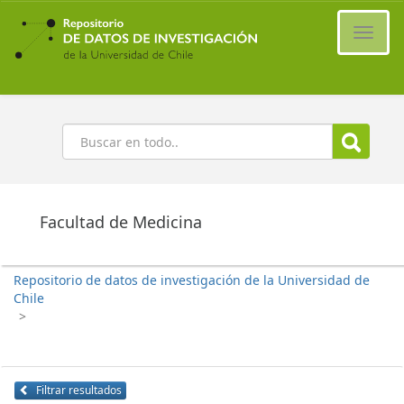
Ir
al
Cambi
contenido
naveg
principal
Buscar
Facultad de Medicina
Repositorio de datos de investigación de la Universidad de
Chile
>
Filtrar resultados