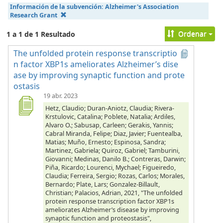
Información de la subvención:
Alzheimer's Association
Research Grant
Ordenar
1 a 1 de 1 Resultado
The unfolded protein response transcriptio
n factor XBP1s ameliorates Alzheimer’s dise
ase by improving synaptic function and prote
ostasis
19 abr. 2023
Hetz, Claudio; Duran-Aniotz, Claudia; Rivera-
Krstulovic, Catalina; Poblete, Natalia; Ardiles,
Alvaro O.; Sabusap, Carleen; Gerakis, Yannis;
Cabral Miranda, Felipe; Diaz, Javier; Fuentealba,
Matias; Muño, Ernesto; Espinosa, Sandra;
Martinez, Gabriela; Quiroz, Gabriel; Tamburini,
Giovanni; Medinas, Danilo B.; Contreras, Darwin;
Piña, Ricardo; Lourenci, Mychael; Figueiredo,
Claudia; Ferreira, Sergio; Rozas, Carlos; Morales,
Bernardo; Plate, Lars; Gonzalez-Billault,
Christian; Palacios, Adrian, 2021, "The unfolded
protein response transcription factor XBP1s
ameliorates Alzheimer’s disease by improving
synaptic function and proteostasis",