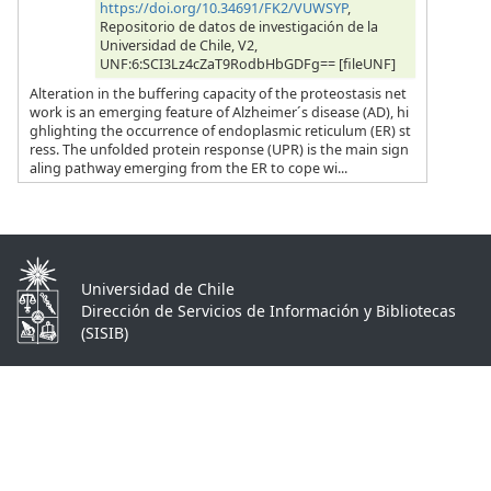
https://doi.org/10.34691/FK2/VUWSYP
,
Repositorio de datos de investigación de la
Universidad de Chile, V2,
UNF:6:SCI3Lz4cZaT9RodbHbGDFg== [fileUNF]
Alteration in the buffering capacity of the proteostasis net
work is an emerging feature of Alzheimer´s disease (AD), hi
ghlighting the occurrence of endoplasmic reticulum (ER) st
ress. The unfolded protein response (UPR) is the main sign
aling pathway emerging from the ER to cope wi...
Universidad de Chile
Dirección de Servicios de Información y Bibliotecas
(SISIB)