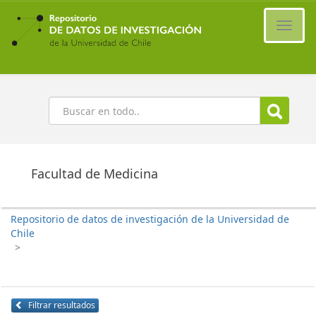
Ir
al
Cambi
contenido
naveg
principal
Buscar
Facultad de Medicina
Repositorio de datos de investigación de la Universidad de
Chile
>
Filtrar resultados