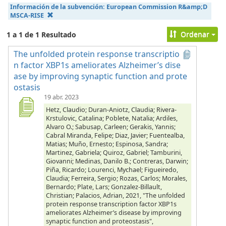
Información de la subvención:
European Commission R&amp;D
MSCA-RISE
Ordenar
1 a 1 de 1 Resultado
The unfolded protein response transcriptio
n factor XBP1s ameliorates Alzheimer’s dise
ase by improving synaptic function and prote
ostasis
19 abr. 2023
Hetz, Claudio; Duran-Aniotz, Claudia; Rivera-
Krstulovic, Catalina; Poblete, Natalia; Ardiles,
Alvaro O.; Sabusap, Carleen; Gerakis, Yannis;
Cabral Miranda, Felipe; Diaz, Javier; Fuentealba,
Matias; Muño, Ernesto; Espinosa, Sandra;
Martinez, Gabriela; Quiroz, Gabriel; Tamburini,
Giovanni; Medinas, Danilo B.; Contreras, Darwin;
Piña, Ricardo; Lourenci, Mychael; Figueiredo,
Claudia; Ferreira, Sergio; Rozas, Carlos; Morales,
Bernardo; Plate, Lars; Gonzalez-Billault,
Christian; Palacios, Adrian, 2021, "The unfolded
protein response transcription factor XBP1s
ameliorates Alzheimer’s disease by improving
synaptic function and proteostasis",