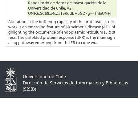
Repositorio de datos de investigación de la
Universidad de Chile, V2,
UNF:6:SCI3Lz4cZaT9RodbHbGDFg== [fileUNF]
Alteration in the buffering capacity of the proteostasis net
work is an emerging feature of Alzheimer´s disease (AD), hi
ghlighting the occurrence of endoplasmic reticulum (ER) st
ress. The unfolded protein response (UPR) is the main sign
aling pathway emerging from the ER to cope wi...
Universidad de Chile
Dirección de Servicios de Información y Bibliotecas
(SISIB)