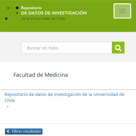
Ir
al
Cambi
contenido
naveg
principal
Buscar
Facultad de Medicina
Repositorio de datos de investigación de la Universidad de
Chile
>
Filtrar resultados