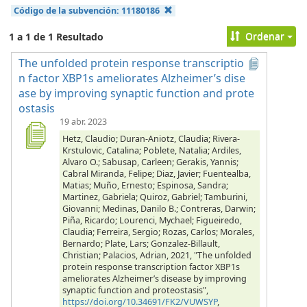
Código de la subvención:
11180186
Ordenar
1 a 1 de 1 Resultado
The unfolded protein response transcriptio
n factor XBP1s ameliorates Alzheimer’s dise
ase by improving synaptic function and prote
ostasis
19 abr. 2023
Hetz, Claudio; Duran-Aniotz, Claudia; Rivera-
Krstulovic, Catalina; Poblete, Natalia; Ardiles,
Alvaro O.; Sabusap, Carleen; Gerakis, Yannis;
Cabral Miranda, Felipe; Diaz, Javier; Fuentealba,
Matias; Muño, Ernesto; Espinosa, Sandra;
Martinez, Gabriela; Quiroz, Gabriel; Tamburini,
Giovanni; Medinas, Danilo B.; Contreras, Darwin;
Piña, Ricardo; Lourenci, Mychael; Figueiredo,
Claudia; Ferreira, Sergio; Rozas, Carlos; Morales,
Bernardo; Plate, Lars; Gonzalez-Billault,
Christian; Palacios, Adrian, 2021, "The unfolded
protein response transcription factor XBP1s
ameliorates Alzheimer’s disease by improving
synaptic function and proteostasis",
https://doi.org/10.34691/FK2/VUWSYP
,