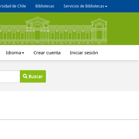
rsidad de Chile
Bibliotecas
Servicios de Bibliotecas
Idioma
Crear cuenta
Iniciar sesión
Buscar