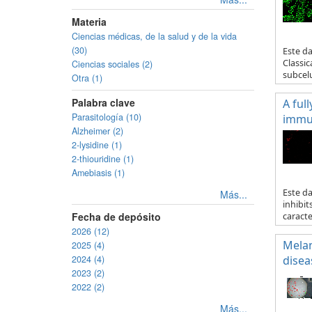
Materia
Ciencias médicas, de la salud y de la vida
(30)
Este da
Classic
Ciencias sociales (2)
subcelu
Otra (1)
Palabra clave
A ful
Parasitología (10)
immun
Alzheimer (2)
2-lysidine (1)
2-thiouridine (1)
Amebiasis (1)
Este d
Más...
inhibit
Fecha de depósito
caracte.
2026 (12)
Melan
2025 (4)
2024 (4)
disea
2023 (2)
2022 (2)
Más...