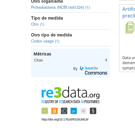
Otro organismo
Proteobacteria (NCBI:txid1224) (1)
Artif
precl
Tipo de medida
Otro (1)
Otro tipo de medida
Codon usage (1)
Métricas
Data us
Citas
4
dementi
sympto.
By