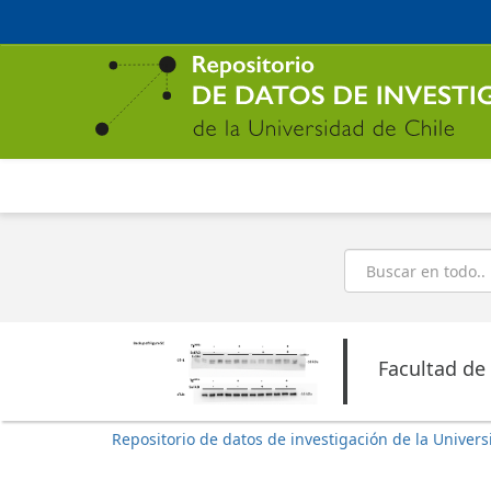
Ir
al
contenido
principal
Buscar
Facultad de
Repositorio de datos de investigación de la Univers