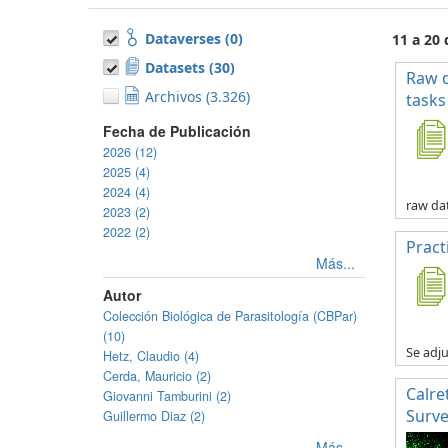
Dataverses (0)
11 a 20
Datasets (30)
Raw d
Archivos (3.326)
tasks
Fecha de Publicación
2026 (12)
2025 (4)
2024 (4)
raw dat
2023 (2)
2022 (2)
Pract
Más...
Autor
Colección Biológica de Parasitología (CBPar)
(10)
Se adju
Hetz, Claudio (4)
Cerda, Mauricio (2)
Calre
Giovanni Tamburini (2)
Surve
Guillermo Diaz (2)
Más...