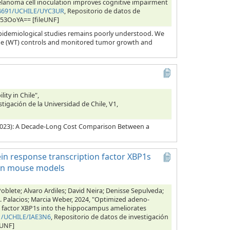
Melanoma cell inoculation improves cognitive impairment
.34691/UCHILE/UYC3UR
, Repositorio de datos de
S53OoYA== [fileUNF]
epidemiological studies remains poorly understood. We
ype (WT) controls and monitored tumor growth and
ty in Chile",
stigación de la Universidad de Chile, V1,
4–2023): A Decade-Long Cost Comparison Between a
in response transcription factor XBP1s
 in mouse models
Poblete; Alvaro Ardiles; David Neira; Denisse Sepulveda;
 G. Palacios; Marcia Weber, 2024, "Optimized adeno-
on factor XBP1s into the hippocampus ameliorates
91/UCHILE/IAE3N6
, Repositorio de datos de investigación
eUNF]