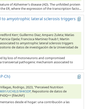
feature of Alzheimer’s disease (AD). The unfolded protein
the ER, where the expression of the transcription facto...
 to amyotrophic lateral sclerosis triggers
Bredford Kerr; Guillermo Diaz; Amparo Zuleta; Matías
; Patricia Ojeda; Francisca Martinez-Traub1; Martin
associated to amyotrophic lateral sclerosis triggers
ositorio de datos de investigación de la Universidad de
erized by loss of motoneurons and compromised
s a transversal pathogenic mechanism associated to
-P-Ch)
 Villagas, Rodrigo, 2023, "Perceived Nutrition
.34691/UCHILE/9HKSDP
, Repositorio de datos de
RP43Q== [fileUNF]
entarios desde el hogar: una contribución a las