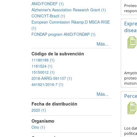
ANID/FONDEF (1)
Proteos
Alzheimer's Association Research Grant (1)
respons
CONICYT-Brazil (1)
European Commission R&amp;D MSCA-RISE
Expre
(1)
disea
FONDAP program ANID/FONDAP (1)
Más...
Código de la subvención
11180186 (1)
1161524 (1)
15150012 (1)
Amyotr
2018-AARG-591107 (1)
proteo
motone
441921/2016-7 (1)
Más...
Perce
Fecha de distribución
2020 (1)
Organismo
Otro (1)
Los da
polític