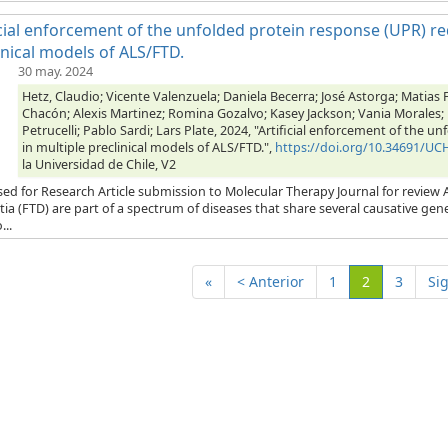
icial enforcement of the unfolded protein response (UPR) re
inical models of ALS/FTD.
30 may. 2024
Hetz, Claudio; Vicente Valenzuela; Daniela Becerra; José Astorga; Matias 
Chacón; Alexis Martinez; Romina Gozalvo; Kasey Jackson; Vania Morales
Petrucelli; Pablo Sardi; Lars Plate, 2024, "Artificial enforcement of the
in multiple preclinical models of ALS/FTD.",
https://doi.org/10.34691/U
la Universidad de Chile, V2
ed for Research Article submission to Molecular Therapy Journal for review 
a (FTD) are part of a spectrum of diseases that share several causative gen
..
(Actual)
«
< Anterior
1
2
3
Si