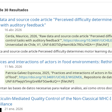
 de 30 Resultados
ata and source code article "Perceived difficulty determin
 with auditory feedback"
16 abr. 2026
Cerda, Mauricio, 2026, "Raw data and source code article "Perceived dif
control tasks with auditory feedback"",
https://doi.org/10.34691/UCHIL
Universidad de Chile, V1, UNF:6:8OTiDyHwmXkIx7REs/HlZA== [fileUNF]
a and source code article Perceived difficulty determines motor learning du
ices and interactions of actors in food environments: Rethi
11 feb. 2026
Patricia Galvez Espinoza, 2025, "Practices and interactions of actors in
of food",
https://doi.org/10.34691/UCHILE/WGDM3L
, Repositorio de dat
UNF:6:PlwjqV5mgGre9bF5Gw4kzQ== [fileUNF]
ntan las bases de datos necesarias para realizar análisis, así como otros d
ticulin-Mediated Quality Control of the Non-Classical MHC-
illance
21 ene. 2026