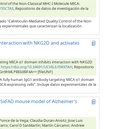
trol of the Non-Classical MHC-I Molecule MICA:
E/5SCTAS
, Repositorio de datos de investigación de la
ado “Calreticulin-Mediated Quality Control of the Non-
s experimentales que caracterizan la localización
interaction with NKG2D and activates
eting MICA α1 domain inhibits interaction with NKG2D
,
https://doi.org/10.34691/UCHILE/0WXTAH
, Repositorio
bOGn9hMLPBEkI8IF4A== [fileUNF]
 “A fully human IgG1 antibody targeting MICA α1 domain
CA-expressing cells”. Incluye datos experimentales de la
e 5xFAD mouse model of Alzheimer’s
once de la Vega; Claudia Duran-Aniotz; Jose Luis
Pizarro; Carol D SanMartín; Martín Cárcamo; Andrew