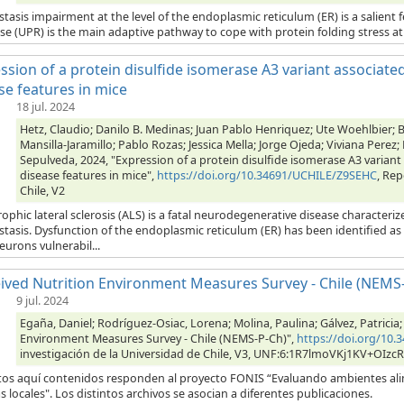
tasis impairment at the level of the endoplasmic reticulum (ER) is a salient 
e (UPR) is the main adaptive pathway to cope with protein folding stress at 
ssion of a protein disulfide isomerase A3 variant associated
se features in mice
18 jul. 2024
Hetz, Claudio; Danilo B. Medinas; Juan Pablo Henriquez; Ute Woehlbier; 
Mansilla-Jaramillo; Pablo Rozas; Jessica Mella; Jorge Ojeda; Viviana Perez
Sepulveda, 2024, "Expression of a protein disulfide isomerase A3 variant 
disease features in mice",
https://doi.org/10.34691/UCHILE/Z9SEHC
, Rep
Chile, V2
ophic lateral sclerosis (ALS) is a fatal neurodegenerative disease charact
stasis. Dysfunction of the endoplasmic reticulum (ER) has been identified a
urons vulnerabil...
ived Nutrition Environment Measures Survey - Chile (NEMS
9 jul. 2024
Egaña, Daniel; Rodríguez-Osiac, Lorena; Molina, Paulina; Gálvez, Patricia;
Environment Measures Survey - Chile (NEMS-P-Ch)",
https://doi.org/10
investigación de la Universidad de Chile, V3, UNF:6:1R7lmoVKj1KV+OIzc
tos aquí contenidos responden al proyecto FONIS “Evaluando ambientes alim
as locales". Los distintos archivos se asocian a diferentes publicaciones.