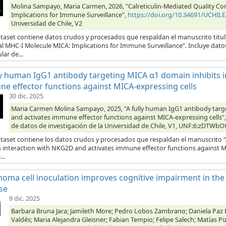
Molina Sampayo, Maria Carmen, 2026, "Calreticulin-Mediated Quality Con
Implications for Immune Surveillance",
https://doi.org/10.34691/UCHIL
Universidad de Chile, V2
taset contiene datos crudos y procesados que respaldan el manuscrito titul
al MHC-I Molecule MICA: Implications for Immune Surveillance”. Incluye dato
lar de...
ly human IgG1 antibody targeting MICA α1 domain inhibits 
e effector functions against MICA-expressing cells
30 dic. 2025
Maria Carmen Molina Sampayo, 2025, "A fully human IgG1 antibody targ
and activates immune effector functions against MICA-expressing cells"
de datos de investigación de la Universidad de Chile, V1, UNF:6:zDTW
ataset contiene los datos crudos y procesados que respaldan el manuscrito
s interaction with NKG2D and activates immune effector functions against MI
..
oma cell inoculation improves cognitive impairment in th
se
9 dic. 2025
Barbara Bruna Jara; Jamileth More; Pedro Lobos Zambrano; Daniela Paz P
Valdés; Maria Alejandra Gleisner; Fabian Tempio; Felipe Salech; Matías 