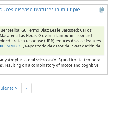
duces disease features in multiple
Fuentealba; Guillermo Diaz; Leslie Bargsted; Carlos
; Macarena Las Heras; Giovanni Tamburini; Leonard
 unfolded protein response (UPR) reduces disease features
CHILE/4MDLCP
, Repositorio de datos de investigación de
Amyotrophic lateral sclerosis (ALS) and fronto-temporal
es, resulting on a combinatory of motor and cognitive
guiente >
»