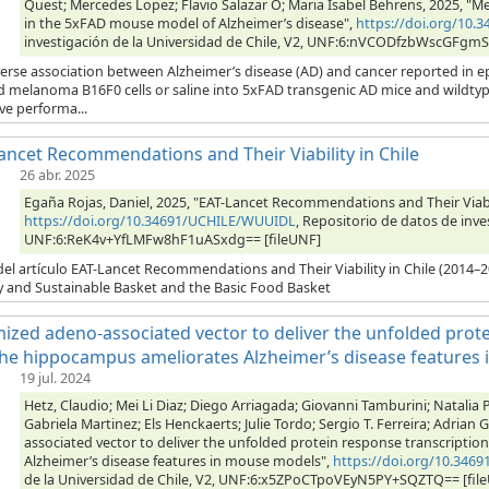
Quest; Mercedes Lopez; Flavio Salazar O; Maria Isabel Behrens, 2025, "
in the 5xFAD mouse model of Alzheimer’s disease",
https://doi.org/10
investigación de la Universidad de Chile, V2, UNF:6:nVCODfzbWscGFgm
verse association between Alzheimer’s disease (AD) and cancer reported in 
ed melanoma B16F0 cells or saline into 5xFAD transgenic AD mice and wildt
ve performa...
ancet Recommendations and Their Viability in Chile
26 abr. 2025
Egaña Rojas, Daniel, 2025, "EAT-Lancet Recommendations and Their Viabili
https://doi.org/10.34691/UCHILE/WUUIDL
, Repositorio de datos de inve
UNF:6:ReK4v+YfLMFw8hF1uASxdg== [fileUNF]
del artículo EAT-Lancet Recommendations and Their Viability in Chile (201
y and Sustainable Basket and the Basic Food Basket
ized adeno-associated vector to deliver the unfolded prote
the hippocampus ameliorates Alzheimer’s disease features
19 jul. 2024
Hetz, Claudio; Mei Li Diaz; Diego Arriagada; Giovanni Tamburini; Natalia 
Gabriela Martinez; Els Henckaerts; Julie Tordo; Sergio T. Ferreira; Adrian
associated vector to deliver the unfolded protein response transcripti
Alzheimer’s disease features in mouse models",
https://doi.org/10.346
de la Universidad de Chile, V2, UNF:6:x5ZPoCTpoVEyN5PY+SQZTQ== [fil