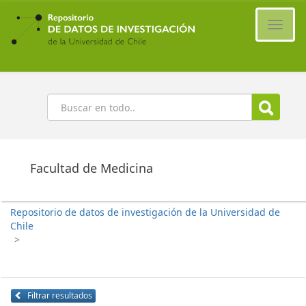
Ir
al
Cambi
contenido
naveg
principal
Buscar
Facultad de Medicina
Repositorio de datos de investigación de la Universidad de
Chile
>
Filtrar resultados