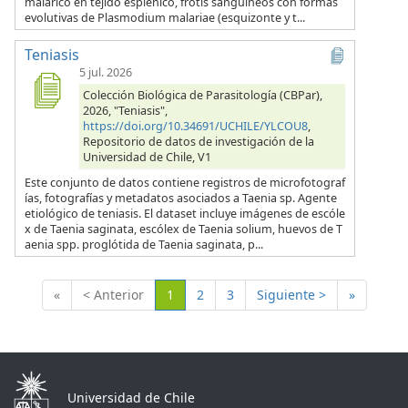
malárico en tejido esplénico, frotis sanguíneos con formas
evolutivas de Plasmodium malariae (esquizonte y t...
Teniasis
5 jul. 2026
Colección Biológica de Parasitología (CBPar),
2026, "Teniasis",
https://doi.org/10.34691/UCHILE/YLCOU8
,
Repositorio de datos de investigación de la
Universidad de Chile, V1
Este conjunto de datos contiene registros de microfotograf
ías, fotografías y metadatos asociados a Taenia sp. Agente
etiológico de teniasis. El dataset incluye imágenes de escóle
x de Taenia saginata, escólex de Taenia solium, huevos de T
aenia spp. proglótida de Taenia saginata, p...
(Actual)
«
< Anterior
1
2
3
Siguiente >
»
Universidad de Chile