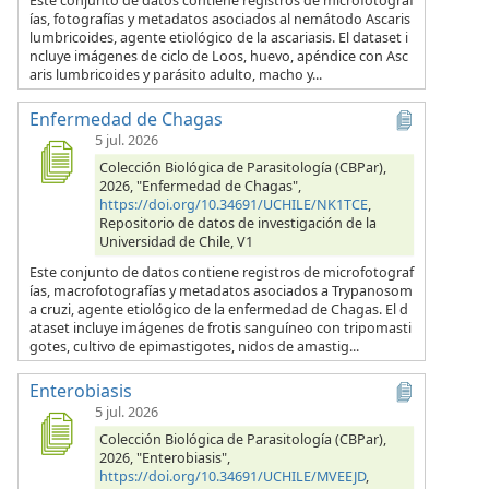
Este conjunto de datos contiene registros de microfotograf
ías, fotografías y metadatos asociados al nemátodo Ascaris
lumbricoides, agente etiológico de la ascariasis. El dataset i
ncluye imágenes de ciclo de Loos, huevo, apéndice con Asc
aris lumbricoides y parásito adulto, macho y...
Enfermedad de Chagas
5 jul. 2026
Colección Biológica de Parasitología (CBPar),
2026, "Enfermedad de Chagas",
https://doi.org/10.34691/UCHILE/NK1TCE
,
Repositorio de datos de investigación de la
Universidad de Chile, V1
Este conjunto de datos contiene registros de microfotograf
ías, macrofotografías y metadatos asociados a Trypanosom
a cruzi, agente etiológico de la enfermedad de Chagas. El d
ataset incluye imágenes de frotis sanguíneo con tripomasti
gotes, cultivo de epimastigotes, nidos de amastig...
Enterobiasis
5 jul. 2026
Colección Biológica de Parasitología (CBPar),
2026, "Enterobiasis",
https://doi.org/10.34691/UCHILE/MVEEJD
,