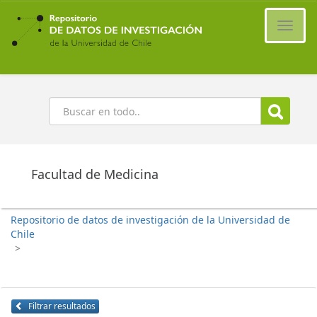
Ir
al
Cambi
contenido
naveg
principal
Buscar
Facultad de Medicina
Repositorio de datos de investigación de la Universidad de
Chile
>
Filtrar resultados