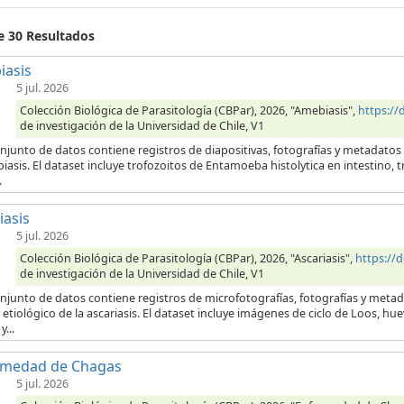
e 30 Resultados
iasis
5 jul. 2026
Colección Biológica de Parasitología (CBPar), 2026, "Amebiasis",
https:/
de investigación de la Universidad de Chile, V1
njunto de datos contiene registros de diapositivas, fotografías y metadatos
iasis. El dataset incluye trofozoitos de Entamoeba histolytica en intestino,
.
iasis
5 jul. 2026
Colección Biológica de Parasitología (CBPar), 2026, "Ascariasis",
https://
de investigación de la Universidad de Chile, V1
onjunto de datos contiene registros de microfotografías, fotografías y meta
etiológico de la ascariasis. El dataset incluye imágenes de ciclo de Loos, hu
...
rmedad de Chagas
5 jul. 2026