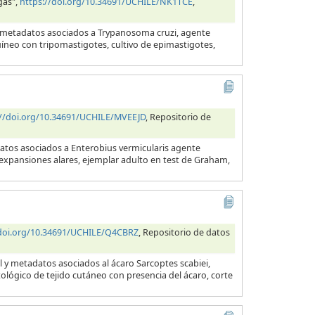
gas",
https://doi.org/10.34691/UCHILE/NK1TCE
,
y metadatos asociados a Trypanosoma cruzi, agente
uíneo con tripomastigotes, cultivo de epimastigotes,
://doi.org/10.34691/UCHILE/MVEEJD
, Repositorio de
datos asociados a Enterobius vermicularis agente
s expansiones alares, ejemplar adulto en test de Graham,
/doi.org/10.34691/UCHILE/Q4CBRZ
, Repositorio de datos
l y metadatos asociados al ácaro Sarcoptes scabiei,
tológico de tejido cutáneo con presencia del ácaro, corte