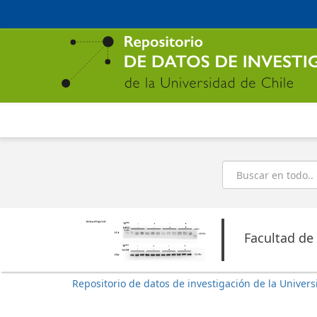
Ir
al
contenido
principal
Buscar
Facultad de
Repositorio de datos de investigación de la Univers