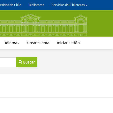
rsidad de Chile
Bibliotecas
Servicios de Bibliotecas
Idioma
Crear cuenta
Iniciar sesión
Buscar