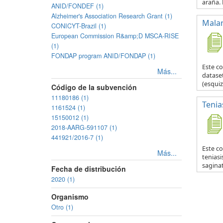
araña. 
ANID/FONDEF (1)
Alzheimer's Association Research Grant (1)
Malar
CONICYT-Brazil (1)
European Commission R&amp;D MSCA-RISE
(1)
FONDAP program ANID/FONDAP (1)
Este c
Más...
datase
(esquiz
Código de la subvención
11180186 (1)
Tenia
1161524 (1)
15150012 (1)
2018-AARG-591107 (1)
441921/2016-7 (1)
Este co
Más...
teniasi
saginat
Fecha de distribución
2020 (1)
Organismo
Otro (1)