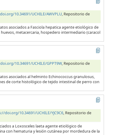
//doi.org/10.34691/UCHILE/AWVPLU
, Repositorio de
atos asociados a Fasciola hepatica agente etiológico de
a, huevos, metacercaria, hospedero intermediario (caracol
//doi.org/10.34691/UCHILE/GPPT9W
, Repositorio de
datos asociados al helminto Echinococcus granulosus,
es de corte histológico de tejido intestinal de perro con
s://doi.org/10.34691/UCHILE/YJC9C6
, Repositorio de
ciados a Loxosceles laeta agente etiológico de
orina con hematuria y lesión cutánea por mordedura de la