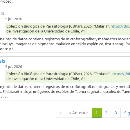
Proced...
ia
5 jul. 2026
Colección Biológica de Parasitología (CBPar), 2026, "Malaria",
https://do
de investigación de la Universidad de Chile, V1
onjunto de datos contiene registros de microfotografías y metadatos asocia
t incluye imágenes de pigmento malárico en tejido esplénico, frotis sanguí
onte y t...
sis
5 jul. 2026
Colección Biológica de Parasitología (CBPar), 2026, "Teniasis",
https://d
de investigación de la Universidad de Chile, V1
njunto de datos contiene registros de microfotografías, fotografías y metad
s. El dataset incluye imágenes de escólex de Taenia saginata, escólex de Tae
a, p...
(Actual)
«
< Anterior
1
2
3
Si