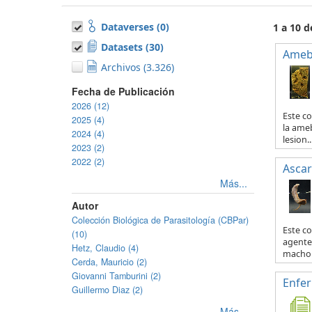
Dataverses (0)
1 a 10 d
Datasets (30)
Ameb
Archivos (3.326)
Fecha de Publicación
2026 (12)
Este co
2025 (4)
la ameb
2024 (4)
lesion..
2023 (2)
2022 (2)
Ascar
Más...
Autor
Colección Biológica de Parasitología (CBPar)
Este c
(10)
agente 
Hetz, Claudio (4)
macho y
Cerda, Mauricio (2)
Giovanni Tamburini (2)
Enfe
Guillermo Diaz (2)
Más...