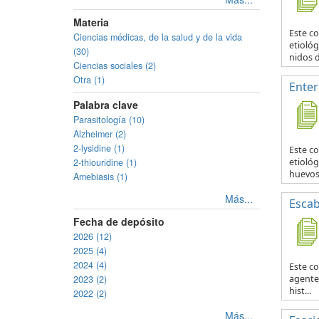
Materia
Este c
Ciencias médicas, de la salud y de la vida
etiológ
(30)
nidos d
Ciencias sociales (2)
Otra (1)
Enter
Palabra clave
Parasitología (10)
Alzheimer (2)
2-lysidine (1)
Este c
2-thiouridine (1)
etiológ
huevos 
Amebiasis (1)
Más...
Escab
Fecha de depósito
2026 (12)
2025 (4)
2024 (4)
Este co
2023 (2)
agente 
hist...
2022 (2)
Más...