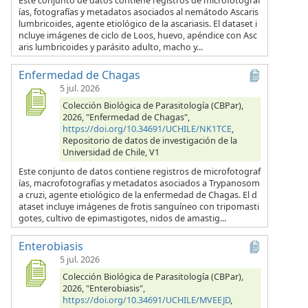
Este conjunto de datos contiene registros de microfotograf
ías, fotografías y metadatos asociados al nemátodo Ascaris
lumbricoides, agente etiológico de la ascariasis. El dataset i
ncluye imágenes de ciclo de Loos, huevo, apéndice con Asc
aris lumbricoides y parásito adulto, macho y...
Enfermedad de Chagas
5 jul. 2026
Colección Biológica de Parasitología (CBPar),
2026, "Enfermedad de Chagas",
https://doi.org/10.34691/UCHILE/NK1TCE
,
Repositorio de datos de investigación de la
Universidad de Chile, V1
Este conjunto de datos contiene registros de microfotograf
ías, macrofotografías y metadatos asociados a Trypanosom
a cruzi, agente etiológico de la enfermedad de Chagas. El d
ataset incluye imágenes de frotis sanguíneo con tripomasti
gotes, cultivo de epimastigotes, nidos de amastig...
Enterobiasis
5 jul. 2026
Colección Biológica de Parasitología (CBPar),
2026, "Enterobiasis",
https://doi.org/10.34691/UCHILE/MVEEJD
,