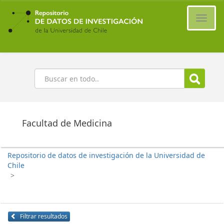
Ir
al
Cambi
contenido
naveg
principal
Buscar
Facultad de Medicina
Repositorio de datos de investigación de la Universidad de
Chile
>
Filtrar resultados