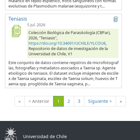
malárico en tejido esplénico, frotis sanguíneos con formas
evolutivas de Plasmodium malariae (esquizonte y t...
Teniasis
5 jul. 2026
Colección Biológica de Parasitología (CBPar),
2026, "Teniasis",
https://doi.org/10.34691/UCHILE/YLCOU8
,
Repositorio de datos de investigación de la
Universidad de Chile, V1
Este conjunto de datos contiene registros de microfotograf
ías, fotografías y metadatos asociados a Taenia sp. Agente
etiológico de teniasis. El dataset incluye imágenes de escóle
x de Taenia saginata, escólex de Taenia solium, huevos de T
aenia spp. proglótida de Taenia saginata, p...
(Actual)
«
< Anterior
1
2
3
Siguiente >
»
Universidad de Chile