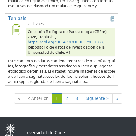
malárico en tejido esplénico, frotis sanguíneos con formas
evolutivas de Plasmodium malariae (esquizonte y t...
Teniasis
5 jul. 2026
Colección Biológica de Parasitología (CBPar),
2026, "Teniasis",
https://doi.org/10.34691/UCHILE/YLCOU8
,
Repositorio de datos de investigación de la
Universidad de Chile, V1
Este conjunto de datos contiene registros de microfotograf
ías, fotografías y metadatos asociados a Taenia sp. Agente
etiológico de teniasis. El dataset incluye imágenes de escóle
x de Taenia saginata, escólex de Taenia solium, huevos de T
aenia spp. proglótida de Taenia saginata, p...
(Actual)
«
< Anterior
1
2
3
Siguiente >
»
Universidad de Chile