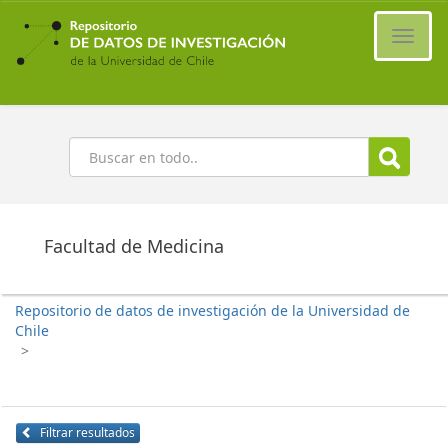
Ir
al
Cambi
contenido
naveg
principal
Buscar
Facultad de Medicina
Repositorio de datos de investigación de la Universidad de
Chile
>
Filtrar resultados