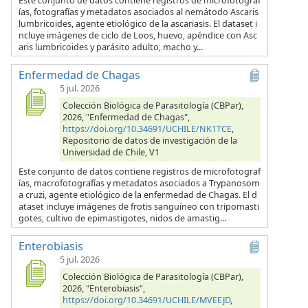
Este conjunto de datos contiene registros de microfotograf
ías, fotografías y metadatos asociados al nemátodo Ascaris
lumbricoides, agente etiológico de la ascariasis. El dataset i
ncluye imágenes de ciclo de Loos, huevo, apéndice con Asc
aris lumbricoides y parásito adulto, macho y...
Enfermedad de Chagas
5 jul. 2026
Colección Biológica de Parasitología (CBPar),
2026, "Enfermedad de Chagas",
https://doi.org/10.34691/UCHILE/NK1TCE
,
Repositorio de datos de investigación de la
Universidad de Chile, V1
Este conjunto de datos contiene registros de microfotograf
ías, macrofotografías y metadatos asociados a Trypanosom
a cruzi, agente etiológico de la enfermedad de Chagas. El d
ataset incluye imágenes de frotis sanguíneo con tripomasti
gotes, cultivo de epimastigotes, nidos de amastig...
Enterobiasis
5 jul. 2026
Colección Biológica de Parasitología (CBPar),
2026, "Enterobiasis",
https://doi.org/10.34691/UCHILE/MVEEJD
,