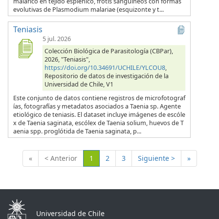
malárico en tejido esplénico, frotis sanguíneos con formas
evolutivas de Plasmodium malariae (esquizonte y t...
Teniasis
5 jul. 2026
Colección Biológica de Parasitología (CBPar),
2026, "Teniasis",
https://doi.org/10.34691/UCHILE/YLCOU8
,
Repositorio de datos de investigación de la
Universidad de Chile, V1
Este conjunto de datos contiene registros de microfotograf
ías, fotografías y metadatos asociados a Taenia sp. Agente
etiológico de teniasis. El dataset incluye imágenes de escóle
x de Taenia saginata, escólex de Taenia solium, huevos de T
aenia spp. proglótida de Taenia saginata, p...
(Actual)
«
< Anterior
1
2
3
Siguiente >
»
Universidad de Chile