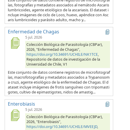
Este conjunto de datos contiene registros de microfotograf
ías, fotografías y metadatos asociados al nemátodo Ascaris
lumbricoides, agente etiológico de la ascariasis. El dataset i
ncluye imágenes de ciclo de Loos, huevo, apéndice con Asc
aris lumbricoides y parásito adulto, macho y...
Enfermedad de Chagas
5 jul. 2026
Colección Biológica de Parasitología (CBPar),
2026, "Enfermedad de Chagas",
https://doi.org/10.34691/UCHILE/NK1TCE
,
Repositorio de datos de investigación de la
Universidad de Chile, V1
Este conjunto de datos contiene registros de microfotograf
ías, macrofotografías y metadatos asociados a Trypanosom
a cruzi, agente etiológico de la enfermedad de Chagas. El d
ataset incluye imágenes de frotis sanguíneo con tripomasti
gotes, cultivo de epimastigotes, nidos de amastig...
Enterobiasis
5 jul. 2026
Colección Biológica de Parasitología (CBPar),
2026, "Enterobiasis",
https://doi.org/10.34691/UCHILE/MVEEJD
,