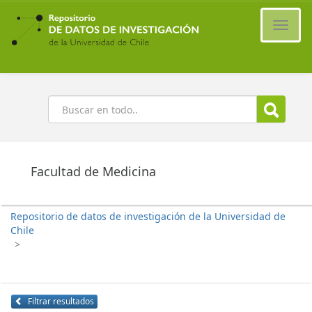
Ir
al
Cambi
contenido
naveg
principal
Buscar
Facultad de Medicina
Repositorio de datos de investigación de la Universidad de
Chile
>
Filtrar resultados