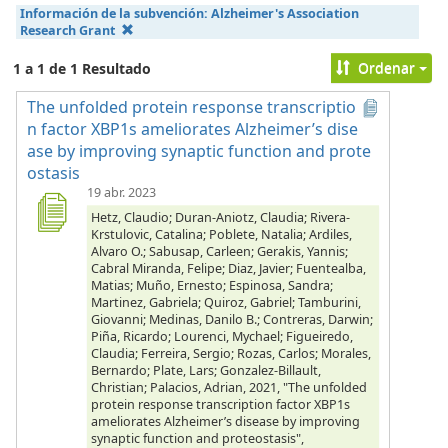
Información de la subvención:
Alzheimer's Association
Research Grant
Ordenar
1 a 1 de 1 Resultado
The unfolded protein response transcriptio
n factor XBP1s ameliorates Alzheimer’s dise
ase by improving synaptic function and prote
ostasis
19 abr. 2023
Hetz, Claudio; Duran-Aniotz, Claudia; Rivera-
Krstulovic, Catalina; Poblete, Natalia; Ardiles,
Alvaro O.; Sabusap, Carleen; Gerakis, Yannis;
Cabral Miranda, Felipe; Diaz, Javier; Fuentealba,
Matias; Muño, Ernesto; Espinosa, Sandra;
Martinez, Gabriela; Quiroz, Gabriel; Tamburini,
Giovanni; Medinas, Danilo B.; Contreras, Darwin;
Piña, Ricardo; Lourenci, Mychael; Figueiredo,
Claudia; Ferreira, Sergio; Rozas, Carlos; Morales,
Bernardo; Plate, Lars; Gonzalez-Billault,
Christian; Palacios, Adrian, 2021, "The unfolded
protein response transcription factor XBP1s
ameliorates Alzheimer’s disease by improving
synaptic function and proteostasis",