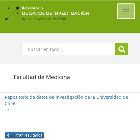
Ir
al
Cambi
contenido
naveg
principal
Buscar
Facultad de Medicina
Repositorio de datos de investigación de la Universidad de
Chile
>
Filtrar resultados