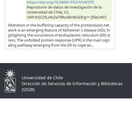
https://doi.org/10.34691/FK2/VUWSYP
,
Repositorio de datos de investigación de la
Universidad de Chile, V2,
UNF:6:SCI3Lz4cZaT9RodbHbGDFg== [fileUNF]
Alteration in the buffering capacity of the proteostasis net
work is an emerging feature of Alzheimer´s disease (AD), hi
ghlighting the occurrence of endoplasmic reticulum (ER) st
ress. The unfolded protein response (UPR) is the main sign
aling pathway emerging from the ER to cope wi...
Universidad de Chile
Dirección de Servicios de Información y Bibliotecas
(SISIB)