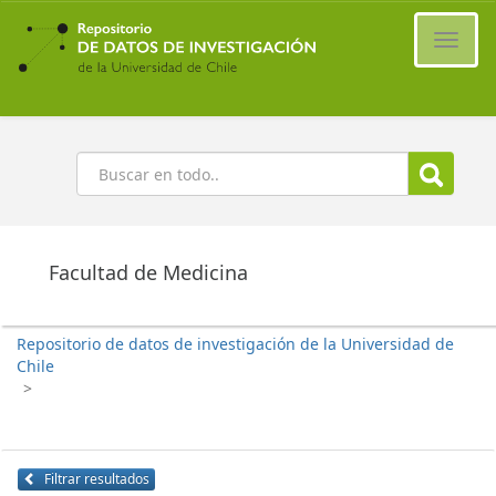
Ir
al
Cambi
contenido
naveg
principal
Buscar
Facultad de Medicina
Repositorio de datos de investigación de la Universidad de
Chile
>
Filtrar resultados