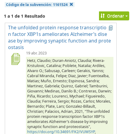
Código de la subvención:
1161524
Ordenar
1 a 1 de 1 Resultado
The unfolded protein response transcriptio
n factor XBP1s ameliorates Alzheimer’s dise
ase by improving synaptic function and prote
ostasis
19 abr. 2023
Hetz, Claudio; Duran-Aniotz, Claudia; Rivera-
Krstulovic, Catalina; Poblete, Natalia; Ardiles,
Alvaro O.; Sabusap, Carleen; Gerakis, Yannis;
Cabral Miranda, Felipe; Diaz, Javier; Fuentealba,
Matias; Muño, Ernesto; Espinosa, Sandra;
Martinez, Gabriela; Quiroz, Gabriel; Tamburini,
Giovanni; Medinas, Danilo B.; Contreras, Darwin;
Piña, Ricardo; Lourenci, Mychael; Figueiredo,
Claudia; Ferreira, Sergio; Rozas, Carlos; Morales,
Bernardo; Plate, Lars; Gonzalez-Billault,
Christian; Palacios, Adrian, 2021, "The unfolded
protein response transcription factor XBP1s
ameliorates Alzheimer’s disease by improving
synaptic function and proteostasis",
https://doi.org/10.34691/FK2/VUWSYP
,