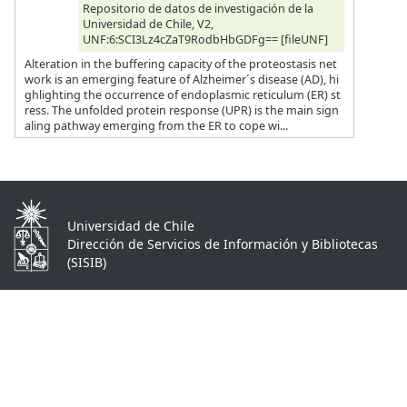
Repositorio de datos de investigación de la
Universidad de Chile, V2,
UNF:6:SCI3Lz4cZaT9RodbHbGDFg== [fileUNF]
Alteration in the buffering capacity of the proteostasis net
work is an emerging feature of Alzheimer´s disease (AD), hi
ghlighting the occurrence of endoplasmic reticulum (ER) st
ress. The unfolded protein response (UPR) is the main sign
aling pathway emerging from the ER to cope wi...
Universidad de Chile
Dirección de Servicios de Información y Bibliotecas
(SISIB)