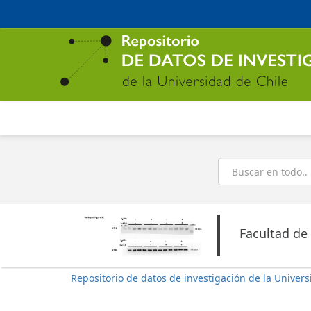
Ir
al
contenido
principal
Buscar
Facultad de
Repositorio de datos de investigación de la Univers