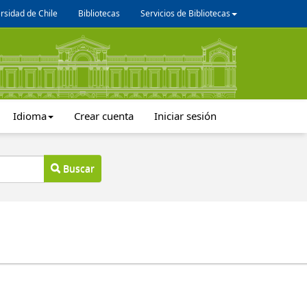
rsidad de Chile
Bibliotecas
Servicios de Bibliotecas
Idioma
Crear cuenta
Iniciar sesión
Buscar