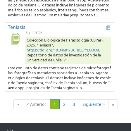
ías y metadatos asociados a Plasmodium spp. Agente etiol
ógico de malaria. El dataset incluye imágenes de pigmento
malárico en tejido esplénico, frotis sanguíneos con formas
evolutivas de Plasmodium malariae (esquizonte y t...
Teniasis
5 jul. 2026
Colección Biológica de Parasitología (CBPar),
2026, "Teniasis",
https://doi.org/10.34691/UCHILE/YLCOU8
,
Repositorio de datos de investigación de la
Universidad de Chile, V1
Este conjunto de datos contiene registros de microfotograf
ías, fotografías y metadatos asociados a Taenia sp. Agente
etiológico de teniasis. El dataset incluye imágenes de escóle
x de Taenia saginata, escólex de Taenia solium, huevos de T
aenia spp. proglótida de Taenia saginata, p...
(Actual)
«
< Anterior
1
2
3
Siguiente >
»