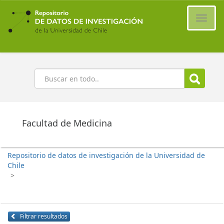
Ir
al
Cambi
contenido
naveg
principal
Buscar
Facultad de Medicina
Repositorio de datos de investigación de la Universidad de
Chile
>
Filtrar resultados