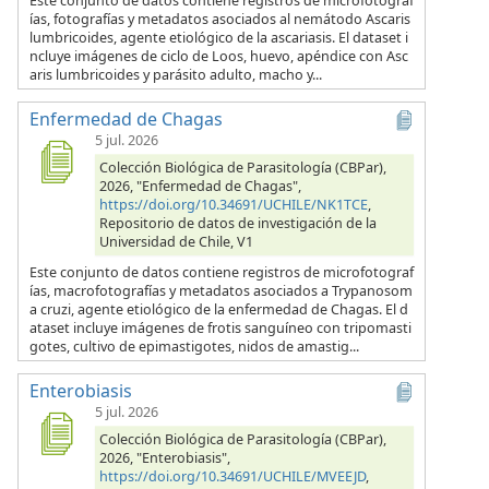
Este conjunto de datos contiene registros de microfotograf
ías, fotografías y metadatos asociados al nemátodo Ascaris
lumbricoides, agente etiológico de la ascariasis. El dataset i
ncluye imágenes de ciclo de Loos, huevo, apéndice con Asc
aris lumbricoides y parásito adulto, macho y...
Enfermedad de Chagas
5 jul. 2026
Colección Biológica de Parasitología (CBPar),
2026, "Enfermedad de Chagas",
https://doi.org/10.34691/UCHILE/NK1TCE
,
Repositorio de datos de investigación de la
Universidad de Chile, V1
Este conjunto de datos contiene registros de microfotograf
ías, macrofotografías y metadatos asociados a Trypanosom
a cruzi, agente etiológico de la enfermedad de Chagas. El d
ataset incluye imágenes de frotis sanguíneo con tripomasti
gotes, cultivo de epimastigotes, nidos de amastig...
Enterobiasis
5 jul. 2026
Colección Biológica de Parasitología (CBPar),
2026, "Enterobiasis",
https://doi.org/10.34691/UCHILE/MVEEJD
,