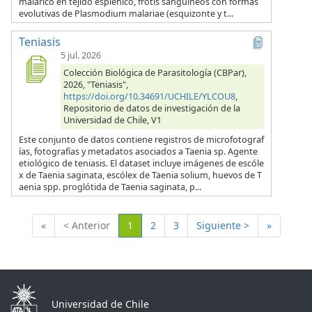
malárico en tejido esplénico, frotis sanguíneos con formas
evolutivas de Plasmodium malariae (esquizonte y t...
Teniasis
5 jul. 2026
Colección Biológica de Parasitología (CBPar),
2026, "Teniasis",
https://doi.org/10.34691/UCHILE/YLCOU8
,
Repositorio de datos de investigación de la
Universidad de Chile, V1
Este conjunto de datos contiene registros de microfotograf
ías, fotografías y metadatos asociados a Taenia sp. Agente
etiológico de teniasis. El dataset incluye imágenes de escóle
x de Taenia saginata, escólex de Taenia solium, huevos de T
aenia spp. proglótida de Taenia saginata, p...
(Actual)
«
< Anterior
1
2
3
Siguiente >
»
Universidad de Chile