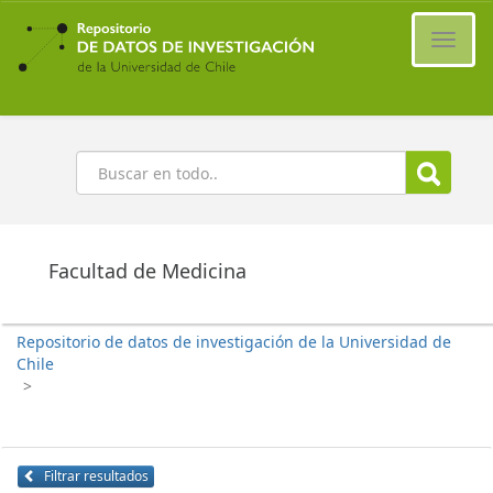
Ir
al
Cambi
contenido
naveg
principal
Buscar
Facultad de Medicina
Repositorio de datos de investigación de la Universidad de
Chile
>
Filtrar resultados