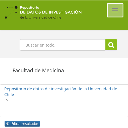
Ir
al
Cambi
contenido
naveg
principal
Buscar
Facultad de Medicina
Repositorio de datos de investigación de la Universidad de
Chile
>
Filtrar resultados