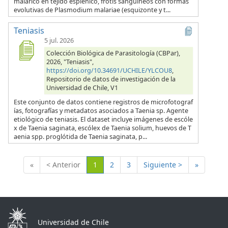
malárico en tejido esplénico, frotis sanguíneos con formas
evolutivas de Plasmodium malariae (esquizonte y t...
Teniasis
5 jul. 2026
Colección Biológica de Parasitología (CBPar),
2026, "Teniasis",
https://doi.org/10.34691/UCHILE/YLCOU8
,
Repositorio de datos de investigación de la
Universidad de Chile, V1
Este conjunto de datos contiene registros de microfotograf
ías, fotografías y metadatos asociados a Taenia sp. Agente
etiológico de teniasis. El dataset incluye imágenes de escóle
x de Taenia saginata, escólex de Taenia solium, huevos de T
aenia spp. proglótida de Taenia saginata, p...
(Actual)
«
< Anterior
1
2
3
Siguiente >
»
Universidad de Chile