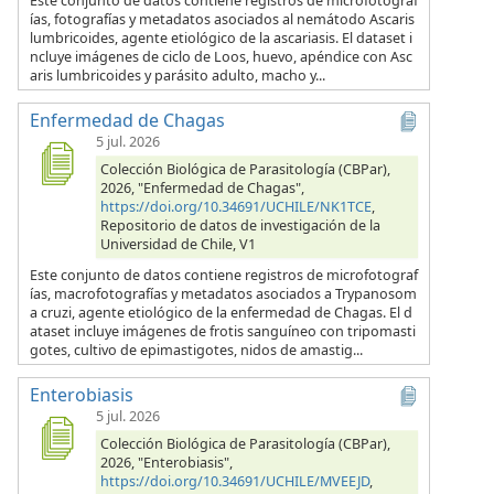
Este conjunto de datos contiene registros de microfotograf
ías, fotografías y metadatos asociados al nemátodo Ascaris
lumbricoides, agente etiológico de la ascariasis. El dataset i
ncluye imágenes de ciclo de Loos, huevo, apéndice con Asc
aris lumbricoides y parásito adulto, macho y...
Enfermedad de Chagas
5 jul. 2026
Colección Biológica de Parasitología (CBPar),
2026, "Enfermedad de Chagas",
https://doi.org/10.34691/UCHILE/NK1TCE
,
Repositorio de datos de investigación de la
Universidad de Chile, V1
Este conjunto de datos contiene registros de microfotograf
ías, macrofotografías y metadatos asociados a Trypanosom
a cruzi, agente etiológico de la enfermedad de Chagas. El d
ataset incluye imágenes de frotis sanguíneo con tripomasti
gotes, cultivo de epimastigotes, nidos de amastig...
Enterobiasis
5 jul. 2026
Colección Biológica de Parasitología (CBPar),
2026, "Enterobiasis",
https://doi.org/10.34691/UCHILE/MVEEJD
,