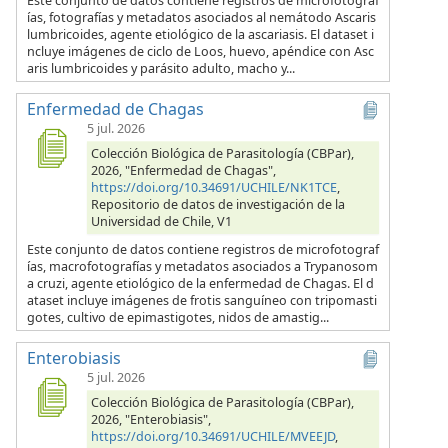
Este conjunto de datos contiene registros de microfotograf
ías, fotografías y metadatos asociados al nemátodo Ascaris
lumbricoides, agente etiológico de la ascariasis. El dataset i
ncluye imágenes de ciclo de Loos, huevo, apéndice con Asc
aris lumbricoides y parásito adulto, macho y...
Enfermedad de Chagas
5 jul. 2026
Colección Biológica de Parasitología (CBPar),
2026, "Enfermedad de Chagas",
https://doi.org/10.34691/UCHILE/NK1TCE
,
Repositorio de datos de investigación de la
Universidad de Chile, V1
Este conjunto de datos contiene registros de microfotograf
ías, macrofotografías y metadatos asociados a Trypanosom
a cruzi, agente etiológico de la enfermedad de Chagas. El d
ataset incluye imágenes de frotis sanguíneo con tripomasti
gotes, cultivo de epimastigotes, nidos de amastig...
Enterobiasis
5 jul. 2026
Colección Biológica de Parasitología (CBPar),
2026, "Enterobiasis",
https://doi.org/10.34691/UCHILE/MVEEJD
,