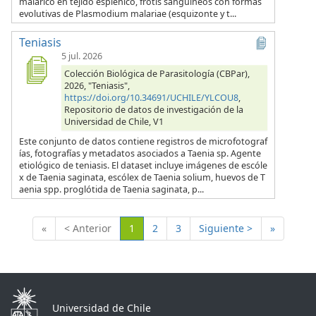
malárico en tejido esplénico, frotis sanguíneos con formas
evolutivas de Plasmodium malariae (esquizonte y t...
Teniasis
5 jul. 2026
Colección Biológica de Parasitología (CBPar),
2026, "Teniasis",
https://doi.org/10.34691/UCHILE/YLCOU8
,
Repositorio de datos de investigación de la
Universidad de Chile, V1
Este conjunto de datos contiene registros de microfotograf
ías, fotografías y metadatos asociados a Taenia sp. Agente
etiológico de teniasis. El dataset incluye imágenes de escóle
x de Taenia saginata, escólex de Taenia solium, huevos de T
aenia spp. proglótida de Taenia saginata, p...
(Actual)
«
< Anterior
1
2
3
Siguiente >
»
Universidad de Chile