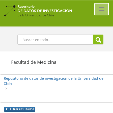
Ir
al
Cambi
contenido
naveg
principal
Buscar
Facultad de Medicina
Repositorio de datos de investigación de la Universidad de
Chile
>
Filtrar resultados