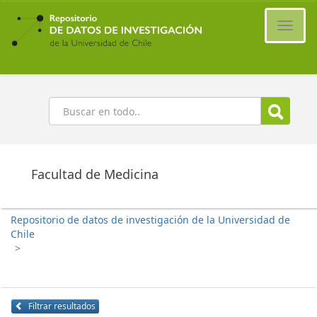
Ir
al
Cambi
contenido
naveg
principal
Buscar
Facultad de Medicina
Repositorio de datos de investigación de la Universidad de
Chile
>
Filtrar resultados