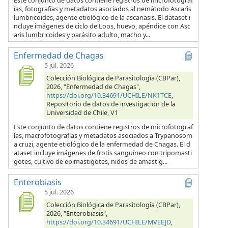
Este conjunto de datos contiene registros de microfotograf
ías, fotografías y metadatos asociados al nemátodo Ascaris
lumbricoides, agente etiológico de la ascariasis. El dataset i
ncluye imágenes de ciclo de Loos, huevo, apéndice con Asc
aris lumbricoides y parásito adulto, macho y...
Enfermedad de Chagas
5 jul. 2026
Colección Biológica de Parasitología (CBPar),
2026, "Enfermedad de Chagas",
https://doi.org/10.34691/UCHILE/NK1TCE
,
Repositorio de datos de investigación de la
Universidad de Chile, V1
Este conjunto de datos contiene registros de microfotograf
ías, macrofotografías y metadatos asociados a Trypanosom
a cruzi, agente etiológico de la enfermedad de Chagas. El d
ataset incluye imágenes de frotis sanguíneo con tripomasti
gotes, cultivo de epimastigotes, nidos de amastig...
Enterobiasis
5 jul. 2026
Colección Biológica de Parasitología (CBPar),
2026, "Enterobiasis",
https://doi.org/10.34691/UCHILE/MVEEJD
,