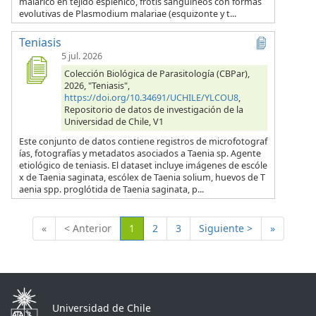
malárico en tejido esplénico, frotis sanguíneos con formas
evolutivas de Plasmodium malariae (esquizonte y t...
Teniasis
5 jul. 2026
Colección Biológica de Parasitología (CBPar),
2026, "Teniasis",
https://doi.org/10.34691/UCHILE/YLCOU8
,
Repositorio de datos de investigación de la
Universidad de Chile, V1
Este conjunto de datos contiene registros de microfotograf
ías, fotografías y metadatos asociados a Taenia sp. Agente
etiológico de teniasis. El dataset incluye imágenes de escóle
x de Taenia saginata, escólex de Taenia solium, huevos de T
aenia spp. proglótida de Taenia saginata, p...
(Actual)
«
< Anterior
1
2
3
Siguiente >
»
Universidad de Chile