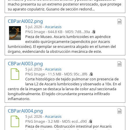
macho presenta su un extremo posterior enroscado, que protege
su aparato copulatriz. Gusano de sección redond...
CBParAl002.png
5 jul. 2026 -
Ascariasis
PNG Image - 644.8 KB -
MD5: 7d8...39a
Pieza de Museo. Ascaris lumbricoides en apéndice
extraído quirúrgicamente (apendicitis por Ascaris
lumbricoides). El ejemplar se encuentra alojado en el lumen del
órgano, evidenciando la obstrucción mecánica de este.
CBParAl003.png
5 jul. 2026 -
Ascariasis
PNG Image - 11.5 MB -
MD5: 95c...8f6
Corte histológico de tejido pulmonar con presencia de
larva L2 de Ascaris lumbricoides y observado a 10x. En el
centro de la imagen se destaca la larva de color azul seccionada
longitudinalmente. El tejido circundante presenta infiltrado
inflamatorio.
CBParAl004.png
5 jul. 2026 -
Ascariasis
PNG Image - 3.2 MB -
MD5: ecd...d90
Pieza de museo. Obstrucción intestinal por Ascaris