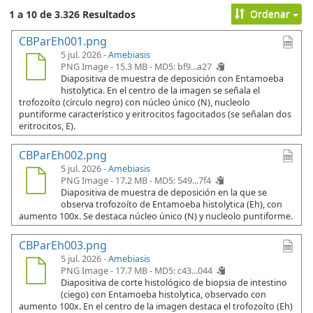
Ordenar
1 a 10 de 3.326 Resultados
CBParEh001.png
5 jul. 2026 -
Amebiasis
PNG Image - 15.3 MB -
MD5: bf9...a27
Diapositiva de muestra de deposición con Entamoeba
histolytica. En el centro de la imagen se señala el
trofozoíto (círculo negro) con núcleo único (N), nucleolo
puntiforme característico y eritrocitos fagocitados (se señalan dos
eritrocitos, E).
CBParEh002.png
5 jul. 2026 -
Amebiasis
PNG Image - 17.2 MB -
MD5: 549...7f4
Diapositiva de muestra de deposición en la que se
observa trofozoíto de Entamoeba histolytica (Eh), con
aumento 100x. Se destaca núcleo único (N) y nucleolo puntiforme.
CBParEh003.png
5 jul. 2026 -
Amebiasis
PNG Image - 17.7 MB -
MD5: c43...044
Diapositiva de corte histológico de biopsia de intestino
(ciego) con Entamoeba histolytica, observado con
aumento 100x. En el centro de la imagen destaca el trofozoíto (Eh)