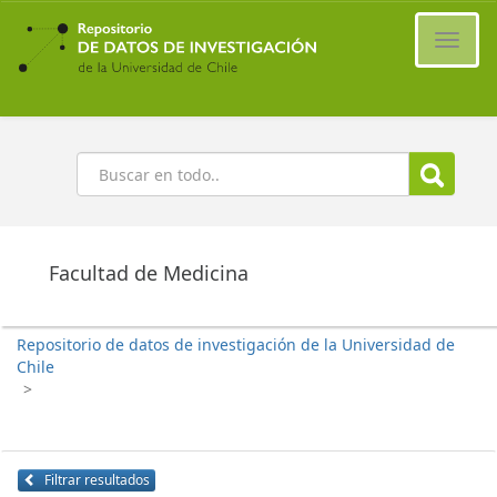
Ir
al
Cambi
contenido
naveg
principal
Buscar
Facultad de Medicina
Repositorio de datos de investigación de la Universidad de
Chile
>
Filtrar resultados