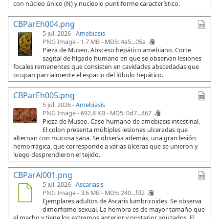
con núcleo único (N) y nucleolo puntiforme característico.
CBParEh004.png
5 jul. 2026 -
Amebiasis
PNG Image - 1.7 MB -
MD5: 4a5...05a
Pieza de Museo. Absceso hepático amebiano. Corte
sagital de hígado humano en que se observan lesiones
focales remanentes que consisten en cavidades abscedadas que
ocupan parcialmente el espacio del lóbulo hepático.
CBParEh005.png
5 jul. 2026 -
Amebiasis
PNG Image - 692.8 KB -
MD5: 0d7...467
Pieza de Museo. Caso humano de amebiasis intestinal.
El colon presenta múltiples lesiones ulceradas que
alternan con mucosa sana. Se observa además, una gran lesión
hemorrágica, que corresponde a varias úlceras que se unieron y
luego desprendieron el tejido.
CBParAl001.png
5 jul. 2026 -
Ascariasis
PNG Image - 3.6 MB -
MD5: 240...fd2
Ejemplares adultos de Ascaris lumbricoides. Se observa
dimorfismo sexual. La hembra es de mayor tamaño que
el macho y tiene los extremos anterior y posterior aguzados. El