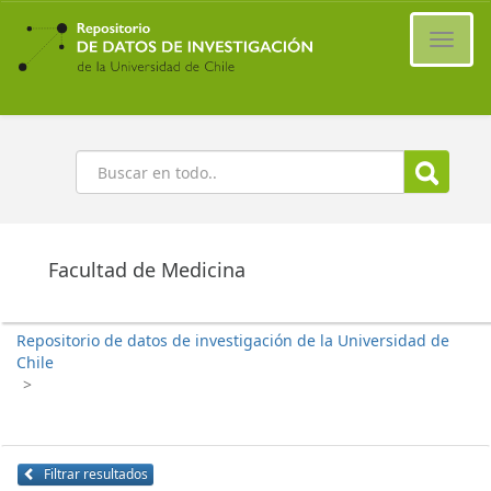
Ir
al
Cambi
contenido
naveg
principal
Buscar
Facultad de Medicina
Repositorio de datos de investigación de la Universidad de
Chile
>
Filtrar resultados