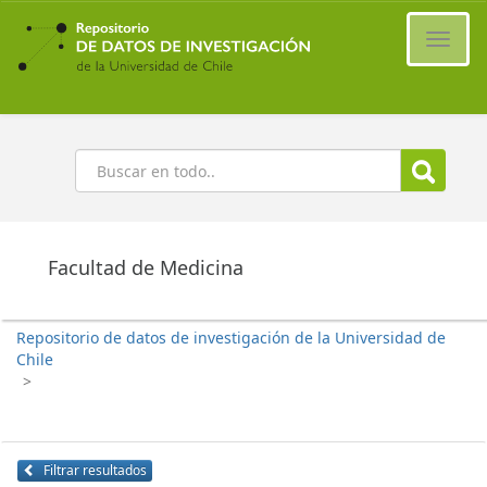
Ir
al
Cambi
contenido
naveg
principal
Buscar
Facultad de Medicina
Repositorio de datos de investigación de la Universidad de
Chile
>
Filtrar resultados