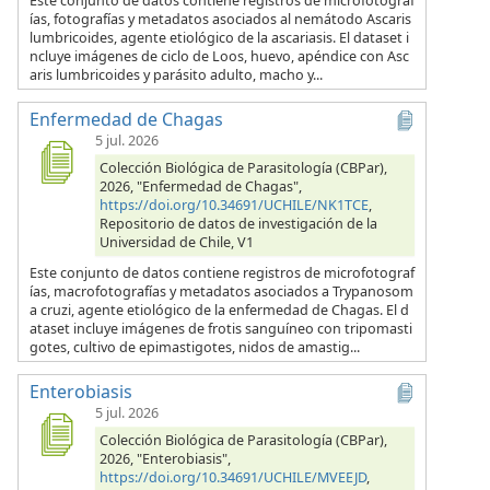
Este conjunto de datos contiene registros de microfotograf
ías, fotografías y metadatos asociados al nemátodo Ascaris
lumbricoides, agente etiológico de la ascariasis. El dataset i
ncluye imágenes de ciclo de Loos, huevo, apéndice con Asc
aris lumbricoides y parásito adulto, macho y...
Enfermedad de Chagas
5 jul. 2026
Colección Biológica de Parasitología (CBPar),
2026, "Enfermedad de Chagas",
https://doi.org/10.34691/UCHILE/NK1TCE
,
Repositorio de datos de investigación de la
Universidad de Chile, V1
Este conjunto de datos contiene registros de microfotograf
ías, macrofotografías y metadatos asociados a Trypanosom
a cruzi, agente etiológico de la enfermedad de Chagas. El d
ataset incluye imágenes de frotis sanguíneo con tripomasti
gotes, cultivo de epimastigotes, nidos de amastig...
Enterobiasis
5 jul. 2026
Colección Biológica de Parasitología (CBPar),
2026, "Enterobiasis",
https://doi.org/10.34691/UCHILE/MVEEJD
,