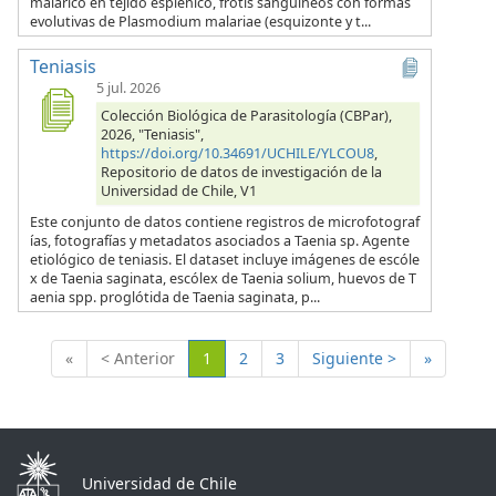
malárico en tejido esplénico, frotis sanguíneos con formas
evolutivas de Plasmodium malariae (esquizonte y t...
Teniasis
5 jul. 2026
Colección Biológica de Parasitología (CBPar),
2026, "Teniasis",
https://doi.org/10.34691/UCHILE/YLCOU8
,
Repositorio de datos de investigación de la
Universidad de Chile, V1
Este conjunto de datos contiene registros de microfotograf
ías, fotografías y metadatos asociados a Taenia sp. Agente
etiológico de teniasis. El dataset incluye imágenes de escóle
x de Taenia saginata, escólex de Taenia solium, huevos de T
aenia spp. proglótida de Taenia saginata, p...
(Actual)
«
< Anterior
1
2
3
Siguiente >
»
Universidad de Chile