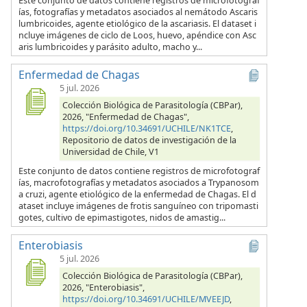
Este conjunto de datos contiene registros de microfotograf
ías, fotografías y metadatos asociados al nemátodo Ascaris
lumbricoides, agente etiológico de la ascariasis. El dataset i
ncluye imágenes de ciclo de Loos, huevo, apéndice con Asc
aris lumbricoides y parásito adulto, macho y...
Enfermedad de Chagas
5 jul. 2026
Colección Biológica de Parasitología (CBPar),
2026, "Enfermedad de Chagas",
https://doi.org/10.34691/UCHILE/NK1TCE
,
Repositorio de datos de investigación de la
Universidad de Chile, V1
Este conjunto de datos contiene registros de microfotograf
ías, macrofotografías y metadatos asociados a Trypanosom
a cruzi, agente etiológico de la enfermedad de Chagas. El d
ataset incluye imágenes de frotis sanguíneo con tripomasti
gotes, cultivo de epimastigotes, nidos de amastig...
Enterobiasis
5 jul. 2026
Colección Biológica de Parasitología (CBPar),
2026, "Enterobiasis",
https://doi.org/10.34691/UCHILE/MVEEJD
,