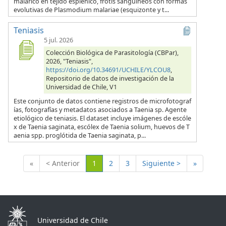
malárico en tejido esplénico, frotis sanguíneos con formas
evolutivas de Plasmodium malariae (esquizonte y t...
Teniasis
5 jul. 2026
Colección Biológica de Parasitología (CBPar),
2026, "Teniasis",
https://doi.org/10.34691/UCHILE/YLCOU8
,
Repositorio de datos de investigación de la
Universidad de Chile, V1
Este conjunto de datos contiene registros de microfotograf
ías, fotografías y metadatos asociados a Taenia sp. Agente
etiológico de teniasis. El dataset incluye imágenes de escóle
x de Taenia saginata, escólex de Taenia solium, huevos de T
aenia spp. proglótida de Taenia saginata, p...
(Actual)
«
< Anterior
1
2
3
Siguiente >
»
Universidad de Chile