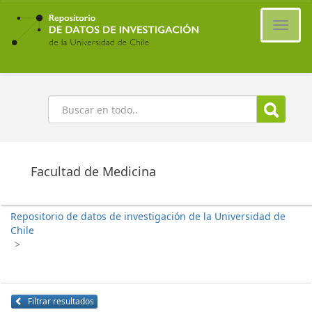
Ir
al
Cambi
contenido
naveg
principal
Buscar
Facultad de Medicina
Repositorio de datos de investigación de la Universidad de
Chile
>
Filtrar resultados