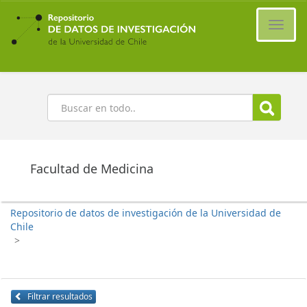
Ir
al
Cambi
contenido
naveg
principal
Buscar
Facultad de Medicina
Repositorio de datos de investigación de la Universidad de
Chile
>
Filtrar resultados