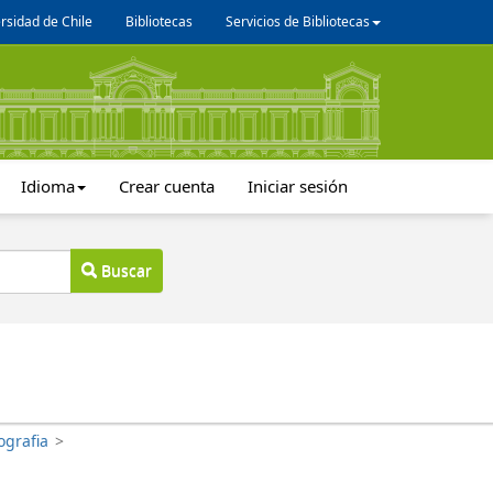
rsidad de Chile
Bibliotecas
Servicios de Bibliotecas
Idioma
Crear cuenta
Iniciar sesión
Buscar
ografia
>