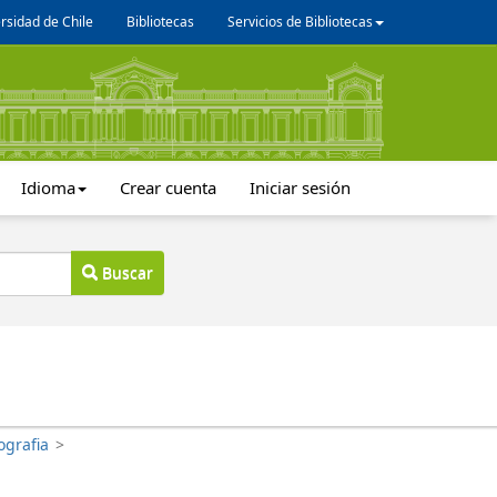
rsidad de Chile
Bibliotecas
Servicios de Bibliotecas
Idioma
Crear cuenta
Iniciar sesión
Buscar
ografia
>