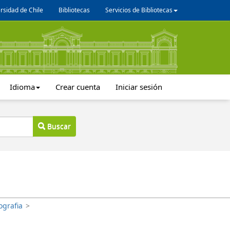
rsidad de Chile
Bibliotecas
Servicios de Bibliotecas
Idioma
Crear cuenta
Iniciar sesión
Buscar
ografia
>