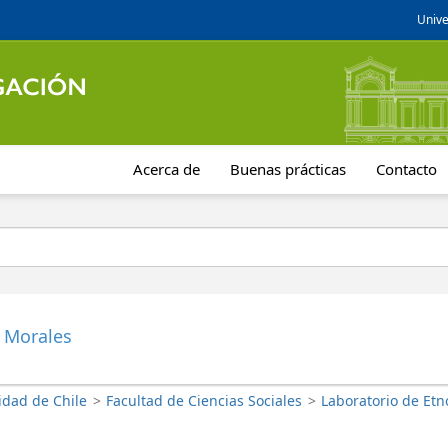
Unive
Acerca de
Buenas prácticas
Contacto
 Morales
idad de Chile
>
Facultad de Ciencias Sociales
>
Laboratorio de Etn