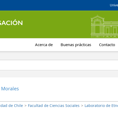
Unive
Acerca de
Buenas prácticas
Contacto
 Morales
idad de Chile
>
Facultad de Ciencias Sociales
>
Laboratorio de Etn