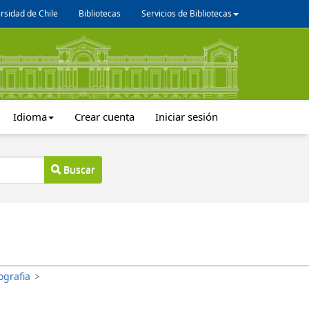
rsidad de Chile
Bibliotecas
Servicios de Bibliotecas
Idioma
Crear cuenta
Iniciar sesión
Buscar
ografia
>