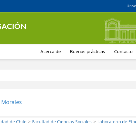
Unive
Acerca de
Buenas prácticas
Contacto
 Morales
idad de Chile
>
Facultad de Ciencias Sociales
>
Laboratorio de Etn