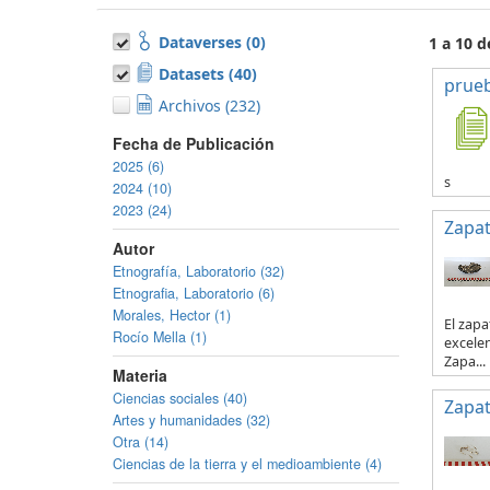
Dataverses (0)
1 a 10 d
Datasets (40)
prue
Archivos (232)
Fecha de Publicación
2025 (6)
s
2024 (10)
2023 (24)
Zapa
Autor
Etnografía, Laboratorio (32)
Etnografia, Laboratorio (6)
Morales, Hector (1)
El zapa
Rocío Mella (1)
excelen
Zapa...
Materia
Ciencias sociales (40)
Zapa
Artes y humanidades (32)
Otra (14)
Ciencias de la tierra y el medioambiente (4)