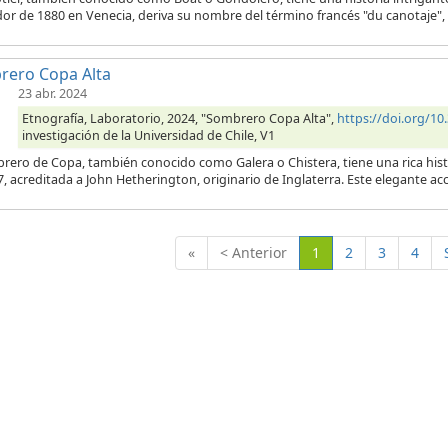
or de 1880 en Venecia, deriva su nombre del término francés "du canotaje", 
rero Copa Alta
23 abr. 2024
Etnografía, Laboratorio, 2024, "Sombrero Copa Alta",
https://doi.org/1
investigación de la Universidad de Chile, V1
rero de Copa, también conocido como Galera o Chistera, tiene una rica histo
, acreditada a John Hetherington, originario de Inglaterra. Este elegante ac
(Actual)
«
< Anterior
1
2
3
4