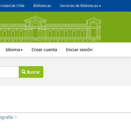
rsidad de Chile
Bibliotecas
Servicios de Bibliotecas
Idioma
Crear cuenta
Iniciar sesión
Buscar
ografia
>