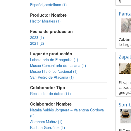
5
Español,castellano (1)
Panta
Productor Nombre
Héctor Morales (1)
Fecha de producción
2023 (1)
Calzón 
2021 (2)
lo larg
Lugar de producción
Zapa
Laboratorio de Etnografía (1)
Museo Comunitario de Lasana (1)
Museo Histórico Nacional (1)
San Pedro de Atacama (1)
El zapa
Colaborador Tipo
calzado
geográf
Recolector de datos (11)
Colaborador Nombre
Somb
Natalia Valdés Jorquera – Valentina Córdova
(2)
Abraham Muñoz (1)
Bastían González (1)
El Can