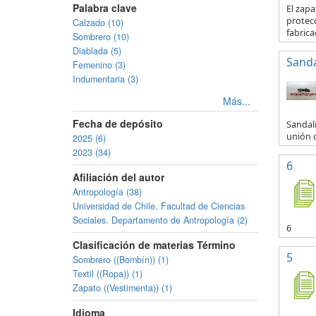
Palabra clave
El zapa
protecc
Calzado (10)
fabricad
Sombrero (10)
Diablada (5)
Sanda
Femenino (3)
Indumentaria (3)
Más...
Fecha de depósito
Sandali
unión c
2025 (6)
2023 (34)
6
Afiliación del autor
Antropología (38)
Universidad de Chile. Facultad de Ciencias
Sociales. Departamento de Antropología (2)
6
Clasificación de materias Término
5
Sombrero ((Bombín)) (1)
Textil ((Ropa)) (1)
Zapato ((Vestimenta)) (1)
Idioma