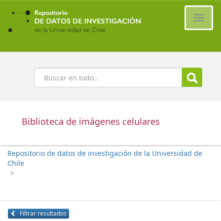
Ir
al
Cambi
contenido
naveg
principal
Buscar
Biblioteca de imágenes celulares
Repositorio de datos de investigación de la Universidad de
Chile
>
Filtrar resultados