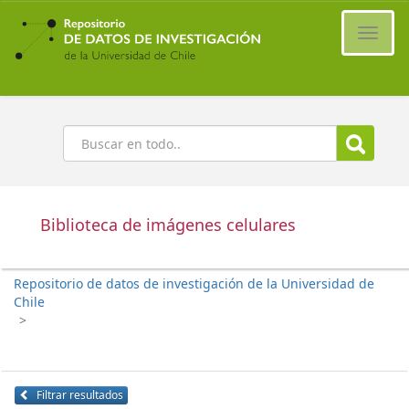
Ir
al
Cambi
contenido
naveg
principal
Buscar
Biblioteca de imágenes celulares
Repositorio de datos de investigación de la Universidad de
Chile
>
Filtrar resultados