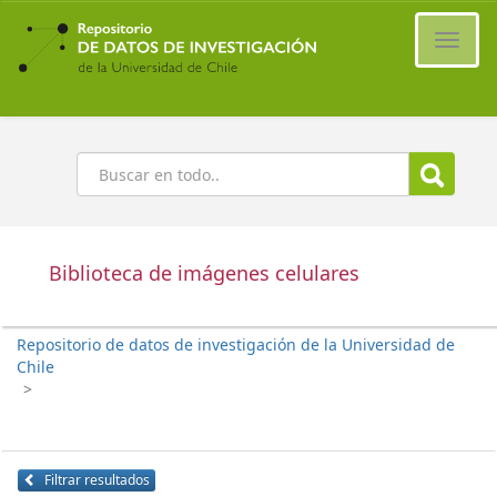
Ir
al
Cambi
contenido
naveg
principal
Buscar
Biblioteca de imágenes celulares
Repositorio de datos de investigación de la Universidad de
Chile
>
Filtrar resultados