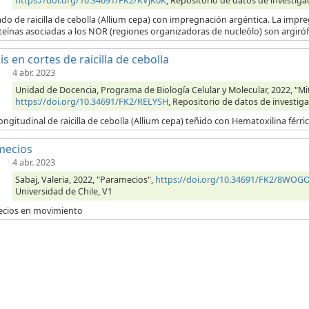
https://doi.org/10.34691/FK2/KVJK0K
, Repositorio de datos de investiga
do de raicilla de cebolla (Allium cepa) con impregnación argéntica. La impr
teínas asociadas a los NOR (regiones organizadoras de nucleólo) son argirófi
is en cortes de raicilla de cebolla
4 abr. 2023
Unidad de Docencia, Programa de Biología Celular y Molecular, 2022, "Mitos
https://doi.org/10.34691/FK2/RELYSH
, Repositorio de datos de investiga
ongitudinal de raicilla de cebolla (Allium cepa) teñido con Hematoxilina férr
mecios
4 abr. 2023
Sabaj, Valeria, 2022, "Paramecios",
https://doi.org/10.34691/FK2/8WOG
Universidad de Chile, V1
cios en movimiento