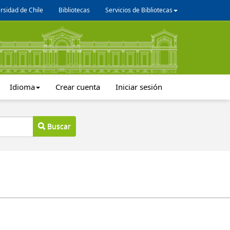
rsidad de Chile
Bibliotecas
Servicios de Bibliotecas
Idioma
Crear cuenta
Iniciar sesión
Buscar