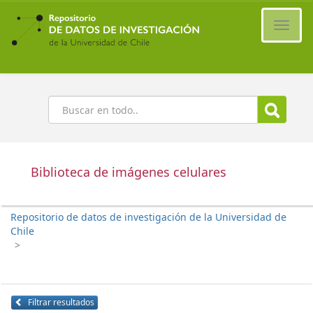
Ir
al
Cambi
contenido
naveg
principal
Buscar
Biblioteca de imágenes celulares
Repositorio de datos de investigación de la Universidad de
Chile
>
Filtrar resultados