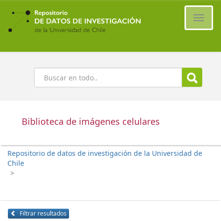
Ir
al
Cambi
contenido
naveg
principal
Buscar
Biblioteca de imágenes celulares
Repositorio de datos de investigación de la Universidad de
Chile
>
Filtrar resultados