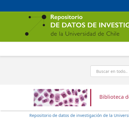
Ir
al
contenido
principal
Buscar
Biblioteca 
Repositorio de datos de investigación de la Univers