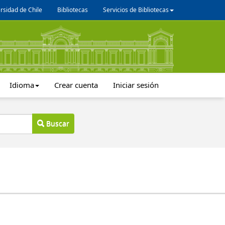
rsidad de Chile
Bibliotecas
Servicios de Bibliotecas
Idioma
Crear cuenta
Iniciar sesión
Buscar