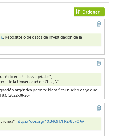
Ordenar
OK
, Repositorio de datos de investigación de la
cléolo en células vegetales",
ción de la Universidad de Chile, V1
egnación argéntica permite identificar nucléolos ya que
las. (2022-08-26)
euronas",
https://doi.org/10.34691/FK2/8E7OAA
,