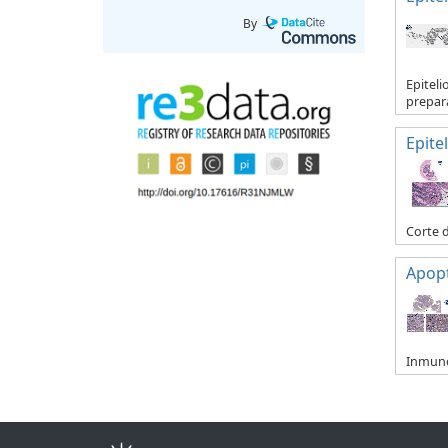
By
Epiteli
prepar
Epitel
Corte d
Apop
Inmuno