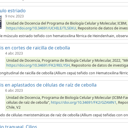
lo estriado
9 nov. 2023
Unidad de Docencia del Programa de Biología Celular y Molecular, ICBM, 
https://doi.org/10.34691/UCHILE/TLSEKU
, Repositorio de datos de inves
de músculo estriado teñido con hematoxilina férrica de Heindenhain, obser
is en cortes de raicilla de cebolla
4 abr. 2023
Unidad de Docencia, Programa de Biología Celular y Molecular, 2022, "Mitos
https://doi.org/10.34691/FK2/RELYSH
, Repositorio de datos de investiga
ongitudinal de raicilla de cebolla (Allium cepa) teñido con Hematoxilina férr
is en aplastados de células de raíz de cebolla
6 abr. 2023
Unidad de Docencia, Programa de Biología Celular y Molecular (ICBM-Fac
células de raíz de cebolla",
https://doi.org/10.34691/FK2/GZAMN1
, Repos
Chile, V2
do de células meristemáticas de raíz de cebolla (Allium cepa) teñidas con orc
io traqueal. Cilios