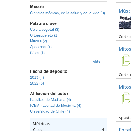
Materia
Múscu
Ciencias médicas, de la salud y de la vida (9)
Palabra clave
Célula vegetal (3)
Citoesqueleto (2)
Corte 
Mitosis (2)
Apoptosis (1)
Mitos
Cilios (1)
Más...
Fecha de depósito
Corte l
2023 (4)
2022 (5)
Mitos
Afiliación del autor
Facultad de Medicina (4)
ICBM-Facultad de Medicina (4)
Universidad de Chile (1)
Aplasta
Métricas
Epitel
Citas
4