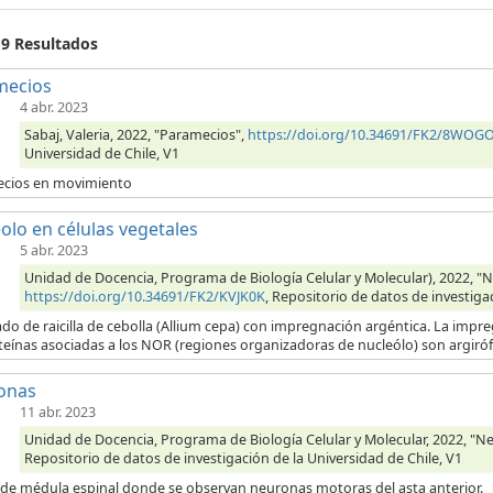
 9 Resultados
mecios
4 abr. 2023
Sabaj, Valeria, 2022, "Paramecios",
https://doi.org/10.34691/FK2/8WOG
Universidad de Chile, V1
cios en movimiento
olo en células vegetales
5 abr. 2023
Unidad de Docencia, Programa de Biología Celular y Molecular), 2022, "Nu
https://doi.org/10.34691/FK2/KVJK0K
, Repositorio de datos de investiga
do de raicilla de cebolla (Allium cepa) con impregnación argéntica. La impr
teínas asociadas a los NOR (regiones organizadoras de nucleólo) son argirófi
onas
11 abr. 2023
Unidad de Docencia, Programa de Biología Celular y Molecular, 2022, "N
Repositorio de datos de investigación de la Universidad de Chile, V1
 de médula espinal donde se observan neuronas motoras del asta anterior.