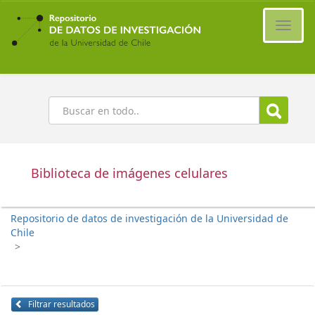
Ir
al
Cambi
contenido
naveg
principal
Buscar
Biblioteca de imágenes celulares
Repositorio de datos de investigación de la Universidad de
Chile
>
Filtrar resultados