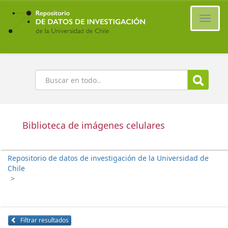
Ir
al
Cambi
contenido
naveg
principal
Buscar
Biblioteca de imágenes celulares
Repositorio de datos de investigación de la Universidad de
Chile
>
Filtrar resultados