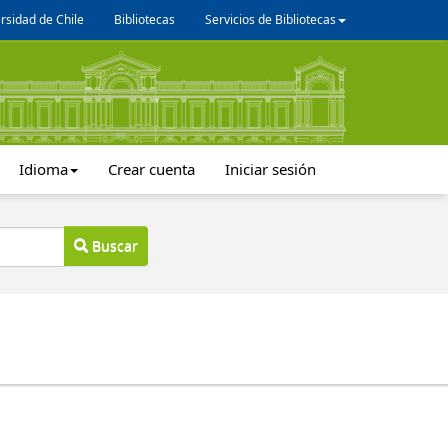
rsidad de Chile
Bibliotecas
Servicios de Bibliotecas
Idioma
Crear cuenta
Iniciar sesión
Buscar