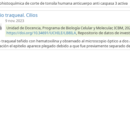
histoquímica de corte de tonsila humana anticuerpo anti caspasa 3 activa
io traqueal. Cilios
9 nov. 2023
Unidad de Docencia, Programa de Biología Celular y Molecular, ICBM, 2023,
https://doi.org/10.34691/UCHILE/LB8ILA
, Repositorio de datos de invest
o traqueal teñido con hematoxilina y observado al microscopio óptico a dos 
ación el epitelio aparece plegado debido a que fue previamente separado de