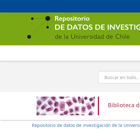
Ir
al
contenido
principal
Buscar
Biblioteca 
Repositorio de datos de investigación de la Univers