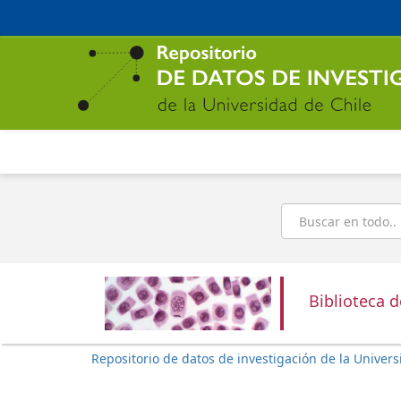
Ir
al
contenido
principal
Buscar
Biblioteca 
Repositorio de datos de investigación de la Univers