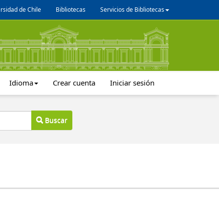
rsidad de Chile
Bibliotecas
Servicios de Bibliotecas
Idioma
Crear cuenta
Iniciar sesión
Buscar