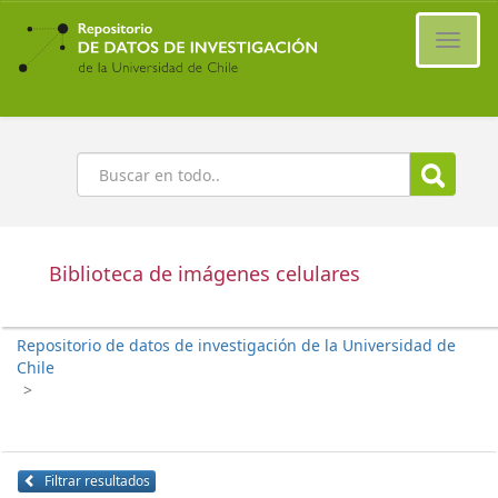
Ir
al
Cambi
contenido
naveg
principal
Buscar
Biblioteca de imágenes celulares
Repositorio de datos de investigación de la Universidad de
Chile
>
Filtrar resultados