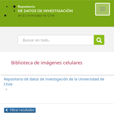
Ir
al
Cambi
contenido
naveg
principal
Buscar
Biblioteca de imágenes celulares
Repositorio de datos de investigación de la Universidad de
Chile
>
Filtrar resultados