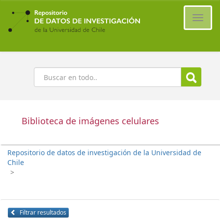
Ir
al
Cambi
contenido
naveg
principal
Buscar
Biblioteca de imágenes celulares
Repositorio de datos de investigación de la Universidad de
Chile
>
Filtrar resultados