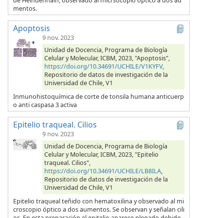
de Heindenhain, observado al micrsocopio óptico a dos au
mentos.
Apoptosis
9 nov. 2023
Unidad de Docencia, Programa de Biología
Celular y Molecular, ICBM, 2023, "Apoptosis",
https://doi.org/10.34691/UCHILE/V1KYFV
,
Repositorio de datos de investigación de la
Universidad de Chile, V1
Inmunohistoquímica de corte de tonsila humana anticuerp
o anti caspasa 3 activa
Epitelio traqueal. Cilios
9 nov. 2023
Unidad de Docencia, Programa de Biología
Celular y Molecular, ICBM, 2023, "Epitelio
traqueal. Cilios",
https://doi.org/10.34691/UCHILE/LB8ILA
,
Repositorio de datos de investigación de la
Universidad de Chile, V1
Epitelio traqueal teñido con hematoxilina y observado al mi
croscopio óptico a dos aumentos. Se observan y señalan cili
os. En esta preparación el epitelio aparece plegado debido