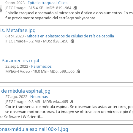
9 nov. 2023 -
Epitelio traqueal. Cilios
JPEG Image - 315.4 KB -
MD5: 819...964
Epitelio traqueal observado al microscopio óptico a dos aumentos. En es
fue previamente separado del cartílago subyacente.
is. Metafase.jpg
6 abr. 2023 -
Mitosis en aplastados de células de raíz de cebolla
JPEG Image - 5.2 MB -
MD5: d28...e50
o Paramecios.mp4
22 sept. 2022 -
Paramecios
MPEG-4 Video - 19.0 MB -
MD5: b99...c06
 de médula espinal.jpg
27 ago. 2022 -
Neuronas
JPEG Image - 9.3 MB -
MD5: e4a...465
Corte transversal de médula espinal. Se observan las astas anteriores, po
se observan motoneuronas. La imagen se obtuvo con un microscopio ópt
 c Software LW Scientif...
nas-médula espinal100x-1.jpg