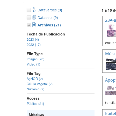
Dataverses (0)
1 a 10 d
Datasets (9)
23A-I
Archivos (21)
Fecha de Publicación
2023 (4)
encuent
2022 (17)
Múscu
File Type
Imagen (20)
Vídeo (1)
File Tag
AgNOR (2)
Apopt
Célula vegetal (2)
Nucléolo (2)
Access
tonsila
Público (21)
Epite
Métricas