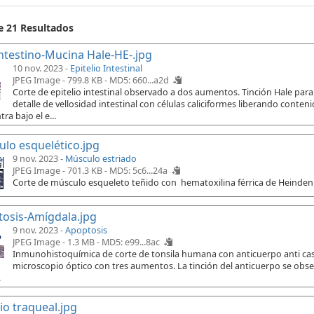
e 21 Resultados
ntestino-Mucina Hale-HE-.jpg
10 nov. 2023 -
Epitelio Intestinal
JPEG Image - 799.8 KB -
MD5: 660...a2d
Corte de epitelio intestinal observado a dos aumentos. Tinción Hale pa
detalle de vellosidad intestinal con células caliciformes liberando contenid
ra bajo el e...
lo esquelético.jpg
9 nov. 2023 -
Músculo estriado
JPEG Image - 701.3 KB -
MD5: 5c6...24a
Corte de músculo esqueleto teñido con hematoxilina férrica de Heindenh
osis-Amígdala.jpg
9 nov. 2023 -
Apoptosis
JPEG Image - 1.3 MB -
MD5: e99...8ac
Inmunohistoquímica de corte de tonsila humana con anticuerpo anti casp
microscopio óptico con tres aumentos. La tinción del anticuerpo se observa
.
lio traqueal.jpg