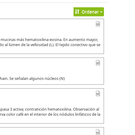
Ordenar
ra mucinas más hematoxilina-eosina. En aumento mayor,
o al lúmen de la vellosidad (L). El tejido conectivo que se
ain. Se señalan algunos núcleos (N)
asa 3 activa; contratición hematoxilina. Observación al
 color café en el interior de los nódulos linfáticos de la