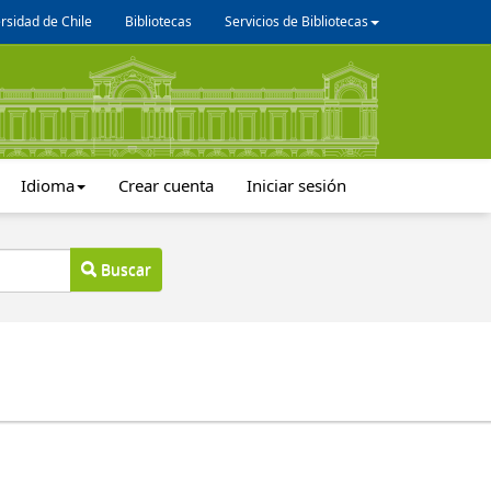
rsidad de Chile
Bibliotecas
Servicios de Bibliotecas
Idioma
Crear cuenta
Iniciar sesión
Buscar