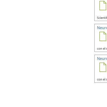
Scienti
Neuro
con el 
Neuro
con el 