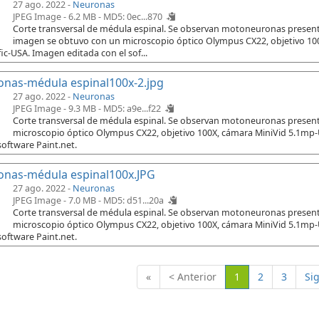
27 ago. 2022 -
Neuronas
JPEG Image - 6.2 MB -
MD5: 0ec...870
Corte transversal de médula espinal. Se observan motoneuronas presente
imagen se obtuvo con un microscopio óptico Olympus CX22, objetivo 10
fic-USA. Imagen editada con el sof...
nas-médula espinal100x-2.jpg
27 ago. 2022 -
Neuronas
JPEG Image - 9.3 MB -
MD5: a9e...f22
Corte transversal de médula espinal. Se observan motoneuronas presente
microscopio óptico Olympus CX22, objetivo 100X, cámara MiniVid 5.1mp-U
software Paint.net.
nas-médula espinal100x.JPG
27 ago. 2022 -
Neuronas
JPEG Image - 7.0 MB -
MD5: d51...20a
Corte transversal de médula espinal. Se observan motoneuronas presente
microscopio óptico Olympus CX22, objetivo 100X, cámara MiniVid 5.1mp-U
software Paint.net.
(Actual)
«
< Anterior
1
2
3
Si