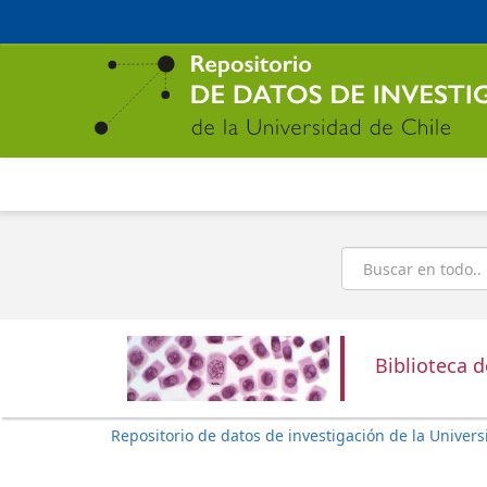
Ir
al
contenido
principal
Buscar
Biblioteca 
Repositorio de datos de investigación de la Univers