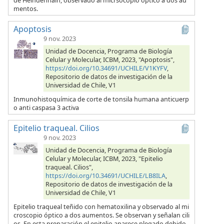
de Heindenhain, observado al micrsocopio óptico a dos au
mentos.
Apoptosis
9 nov. 2023
Unidad de Docencia, Programa de Biología
Celular y Molecular, ICBM, 2023, "Apoptosis",
https://doi.org/10.34691/UCHILE/V1KYFV
,
Repositorio de datos de investigación de la
Universidad de Chile, V1
Inmunohistoquímica de corte de tonsila humana anticuerp
o anti caspasa 3 activa
Epitelio traqueal. Cilios
9 nov. 2023
Unidad de Docencia, Programa de Biología
Celular y Molecular, ICBM, 2023, "Epitelio
traqueal. Cilios",
https://doi.org/10.34691/UCHILE/LB8ILA
,
Repositorio de datos de investigación de la
Universidad de Chile, V1
Epitelio traqueal teñido con hematoxilina y observado al mi
croscopio óptico a dos aumentos. Se observan y señalan cili
os. En esta preparación el epitelio aparece plegado debido