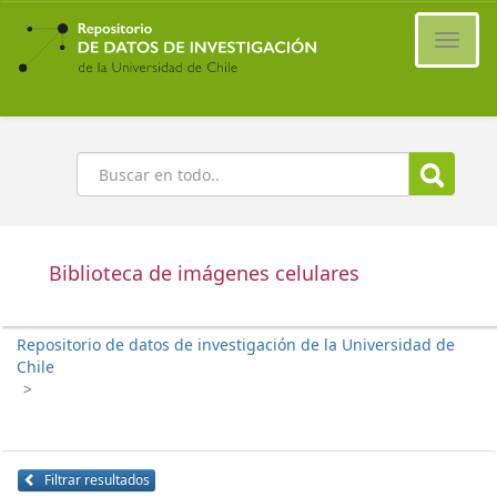
Ir
al
Cambi
contenido
naveg
principal
Buscar
Biblioteca de imágenes celulares
Repositorio de datos de investigación de la Universidad de
Chile
>
Filtrar resultados