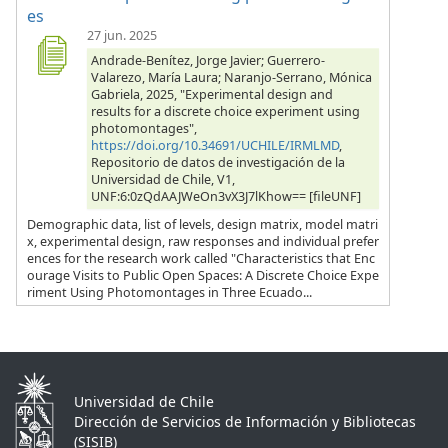
es
27 jun. 2025
Andrade-Benítez, Jorge Javier; Guerrero-
Valarezo, María Laura; Naranjo-Serrano, Mónica
Gabriela, 2025, "Experimental design and
results for a discrete choice experiment using
photomontages",
https://doi.org/10.34691/UCHILE/IRMLMD
,
Repositorio de datos de investigación de la
Universidad de Chile, V1,
UNF:6:0zQdAAJWeOn3vX3J7lKhow== [fileUNF]
Demographic data, list of levels, design matrix, model matri
x, experimental design, raw responses and individual prefer
ences for the research work called "Characteristics that Enc
ourage Visits to Public Open Spaces: A Discrete Choice Expe
riment Using Photomontages in Three Ecuado...
Universidad de Chile
Dirección de Servicios de Información y Bibliotecas
(SISIB)