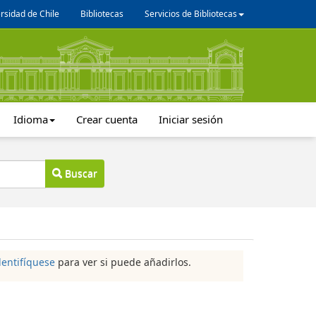
rsidad de Chile
Bibliotecas
Servicios de Bibliotecas
Idioma
Crear cuenta
Iniciar sesión
Buscar
dentifíquese
para ver si puede añadirlos.