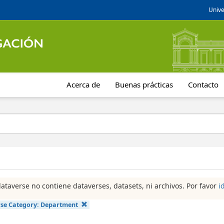
Unive
Acerca de
Buenas prácticas
Contacto
dataverse no contiene dataverses, datasets, ni archivos. Por favor
i
se Category:
Department